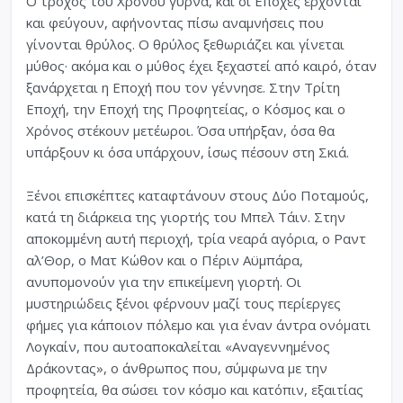
Ο τροχός του Χρόνου γυρνά, και οι Εποχές έρχονται
και φεύγουν, αφήνοντας πίσω αναμνήσεις που
γίνονται θρύλος. Ο θρύλος ξεθωριάζει και γίνεται
μύθος· ακόμα και ο μύθος έχει ξεχαστεί από καιρό, όταν
ξανάρχεται η Εποχή που τον γέννησε. Στην Τρίτη
Εποχή, την Εποχή της Προφητείας, ο Κόσμος και ο
Χρόνος στέκουν μετέωροι. Όσα υπήρξαν, όσα θα
υπάρξουν κι όσα υπάρχουν, ίσως πέσουν στη Σκιά.
Ξένοι επισκέπτες καταφτάνουν στους Δύο Ποταμούς,
κατά τη διάρκεια της γιορτής του Μπελ Τάιν. Στην
αποκομμένη αυτή περιοχή, τρία νεαρά αγόρια, ο Ραντ
αλ’Θορ, ο Ματ Κώθον και ο Πέριν Αϋμπάρα,
ανυπομονούν για την επικείμενη γιορτή. Οι
μυστηριώδεις ξένοι φέρνουν μαζί τους περίεργες
φήμες για κάποιον πόλεμο και για έναν άντρα ονόματι
Λογκαίν, που αυτοαποκαλείται «Αναγεννημένος
Δράκοντας», ο άνθρωπος που, σύμφωνα με την
προφητεία, θα σώσει τον κόσμο και κατόπιν, εξαιτίας