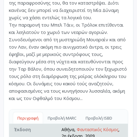
της παραφροσύνης του, θα τον καταστρέψει. Διότι
κανένας δεν μπορεί να διαχειριστεί τη Μία Δύναμη
χωρίς να χάσει εντελώς τα λογικά του.
Την παραμονή του Μπελ Τάιν, οι Τρόλοκ επιτίθενται
και λεηλατούν το χωριό των νεαρών αγοριών.
Συνοδευόμενοι από τη μυστηριώδη Μουαραίν και από
τον Λαν, έναν ακόμη πιο αινιγματικό άντρα, οι τρεις
έφηβοι, μαζί με μερικούς συντρόφους τους,
διαφεύγουν μέσα στη νύχτα και κατευθύνονται προς
την Ταρ Βάλον, όπου συνειδητοποιούν τον ξεχωριστό
τους ρόλο στη διαμόρφωση της μοίρας ολόκληρου του
κόσμου. Οι δυνάμεις του κακού τούς αναζητούν,
αποφασισμένες να τους κυνηγήσουν λυσσαλέα, ακόμη
και ως τον Οφθαλμό του Κόσμου...
Περιγραφή
Προβολή MARC
Προβολή ISBD
Έκδοση
Αθήνα,
Φανταστικός Κόσμος
,
2η έκδοση, 2009