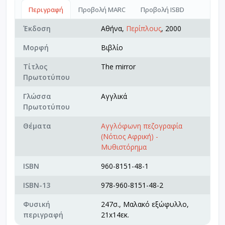
Περιγραφή
Προβολή MARC
Προβολή ISBD
Έκδοση
Αθήνα,
Περίπλους
, 2000
Μορφή
Βιβλίο
Τίτλος
The mirror
Πρωτοτύπου
Γλώσσα
Αγγλικά
Πρωτοτύπου
Θέματα
Αγγλόφωνη πεζογραφία
(Νότιος Αφρική) -
Μυθιστόρημα
ISBN
960-8151-48-1
ISBN-13
978-960-8151-48-2
Φυσική
247σ., Μαλακό εξώφυλλο,
περιγραφή
21x14εκ.