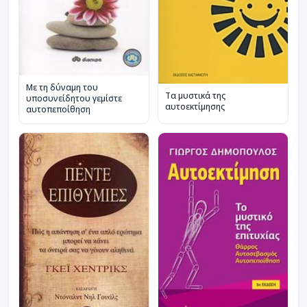
Με τη δύναμη του
Τα μυστικά της
υποσυνείδητου γεμίστε
αυτοεκτίμησης
αυτοπεποίθηση