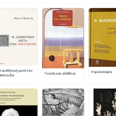
Η αισθητική μετά τον
Η φιλοσοφία
Γνώση και αλήθεια
Nietzsche