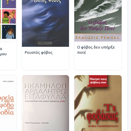
Ο φόβος δεν υπήρξε
τα
ποτέ
Ρευστός φόβος
σμου