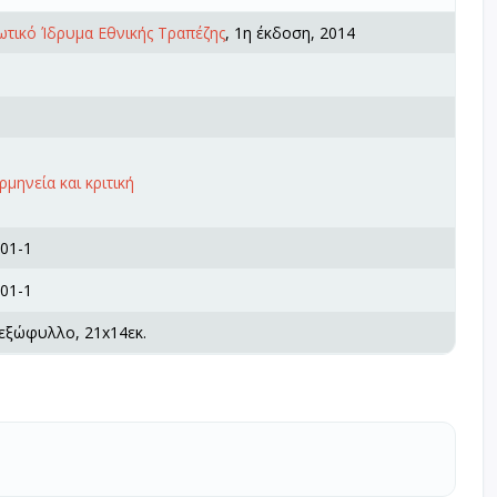
τικό Ίδρυμα Εθνικής Τραπέζης
, 1η έκδοση, 2014
μηνεία και κριτική
01-1
01-1
 εξώφυλλο, 21x14εκ.