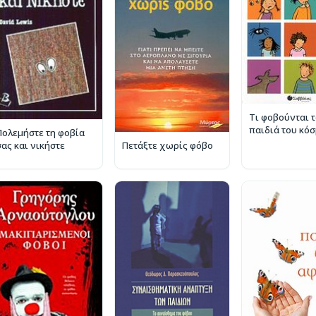
Τι φοβούνται 
παιδιά του κό
Πολεμήστε τη φοβία
σας και νικήστε
Πετάξτε χωρίς φόβο