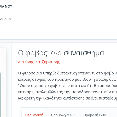
ΒΛΙΑ ΜΟΥ
ίσθημα
Ο φοβος: ενα συναισθημα
Αντώνης Χατζημωυσής
Η φιλοσοφία υπήρξε διστακτική απέναντι στο φόβο.
καίριες στιγμές του πρακτικού μας βίου· η στάση, όμ
"Όσον αφορά το φόβο... δεν πιστεύω ότι θα μπορούσε 
Ντεκάρτ, ακολουθώντας την παράδοση αρνητικών απ
ως αρετή την ικανότητα αντίστασης σε ό,τι πιστεύουμε
Περιγραφή
Προβολή MARC
Προβολή ISBD