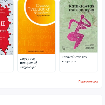
Κατακτώντας την
Σύγχρονη
υ
ευημερία
πνευματική
ε
ψυχολογία
Περισσότερα