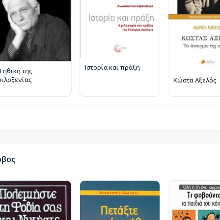
Ιστορία και πράξη
Η ηθική της
φιλοξενίας
Κώστα Αξελός
όβος