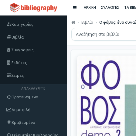
ΑΡΧΙΚΗ
ΣΥΛΛΟΓΕΣ
ΤΑ ΒΙ
Βιβλία
Ο φόβος: ένα συνα
Κατηγορίες
Βιβλία
Συγγραφείς
Εκδότες
Σειρές
ΑΝΑΚΑΛΎΨΤΕ
Προτεινόμενα
Δημοφιλή
Βραβευμένα
Τελευταίες Κυκλοφορίες