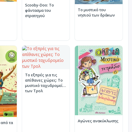
Scooby-Doo: Το
Το μυστικό του
φάντασμα του
νησιού των δράκων
στρατηγού
Το εξπρές για τις
απίθανες χώρες: Το
μυστικό ταχυδρομείο
των Τρολ
Αγώνες ανακύκλωσης
 από τα