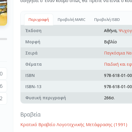
οδηγήσει σ’ έναν κόσμο όπως θα ’πρεπε να είναι ο κό
Περιγραφή
Προβολή MARC
Προβολή ISBD
Έκδοση
Αθήνα,
Ψυχογ
Μορφή
Βιβλίο
Σειρά
Παγκόσμια Νε
Θέματα
Παιδική και ε
0
ISBN
978-618-01-00
6
ISBN-13
978-618-01-00
2
Φυσική περιγραφή
266σ.
Βραβεία
Κρατικό Βραβείο Λογοτεχνικής Μετάφρασης (1991)