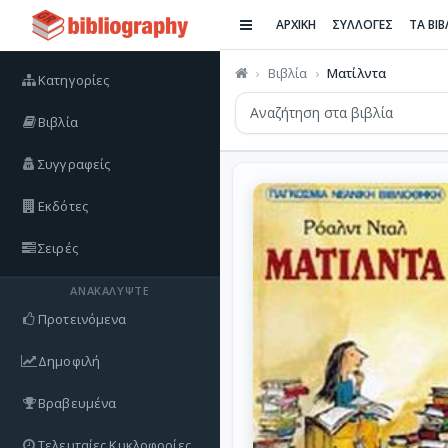
ΑΡΧΙΚΗ
ΣΥΛΛΟΓΕΣ
ΤΑ ΒΙ
Βιβλία
Ματίλντα
Κατηγορίες
Βιβλία
Συγγραφείς
Εκδότες
Σειρές
ΑΝΑΚΑΛΎΨΤΕ
Προτεινόμενα
Δημοφιλή
Βραβευμένα
Τελευταίες Κυκλοφορίες