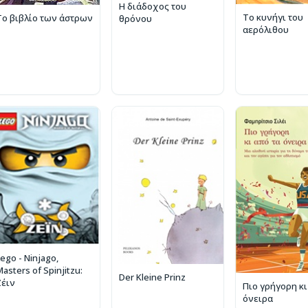
Η διάδοχος του
Το κυνήγι του
Το βιβλίο των άστρων
θρόνου
αερόλιθου
ego - Ninjago,
asters of Spinjitzu:
Der Kleine Prinz
Ζέιν
Πιο γρήγορη κι
όνειρα