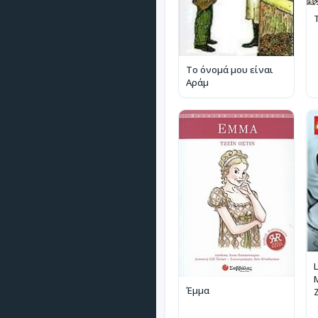
Το όνομά μου είναι
Αράμ
L
M
Έμμα