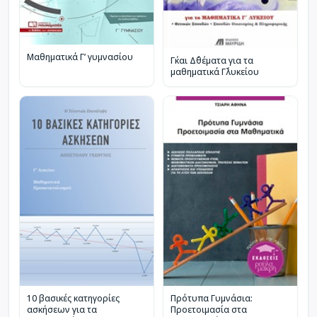
Μαθηματικά Γ’ γυμνασίου
Γ΄και Δ΄θέματα για τα
μαθηματικά Γ΄λυκείου
10 βασικές κατηγορίες
Πρότυπα Γυμνάσια:
ασκήσεων για τα
Προετοιμασία στα