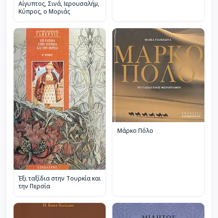
Αίγυπτος, Σινά, Ιερουσαλήμ,
Κύπρος, ο Μοριάς
Μάρκο Πόλο
Έξι ταξίδια στην Τουρκία και
την Περσία