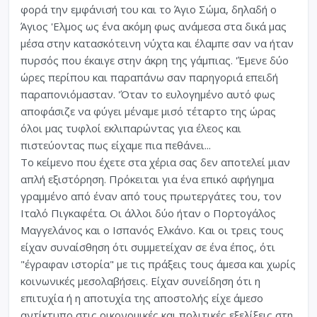
φορά την εμφάνισή του και το Άγιο Σώμα, δηλαδή ο
Άγιος 'Ελμος ως ένα ακόμη φως ανάμεσα στα δικά μας
μέσα στην κατασκότεινη νύχτα και έλαμπε σαν να ήταν
πυρσός που έκαιγε στην άκρη της γάμπιας. 'Έμενε δύο
ώρες περίπου και παραπάνω σαν παρηγοριά επειδή
παραπονιόμασταν. 'Όταν το ευλογημένο αυτό φως
αποφάσιζε να φύγει μέναμε μισό τέταρτο της ώρας
όλοι μας τυφλοί εκλιπαρώντας για έλεος και
πιστεύοντας πως είχαμε πια πεθάνει...
Το κείμενο που έχετε στα χέρια σας δεν αποτελεί μιαν
απλή εξιστόρηση. Πρόκειται για ένα επικό αφήγημα
γραμμένο από έναν από τους πρωτεργάτες του, τον
Ιταλό Πιγκαφέτα. Οι άλλοι δύο ήταν ο Πορτογάλος
Μαγγελάνος και ο Ισπανός Ελκάνο. Και οι τρεις τους
είχαν συναίσθηση ότι συμμετείχαν σε ένα έπος, ότι
"έγραφαν ιστορία" με τις πράξεις τους άμεσα και χωρίς
κοινωνικές μεσολαβήσεις. Είχαν συνείδηση ότι η
επιτυχία ή η αποτυχία της αποστολής είχε άμεσο
αντίκτυπο στις οικονομικές και πολιτικές εξελίξεις στη