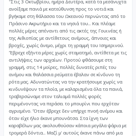
"Στις 3 Οκτωβρίου, ημέρα Δευτέρα, κατά τα μεσάνυχτα
ανοίξαμε πανιά με κατεύθυνση προς το νοτιά και
βγήκαμε στη θάλασσα του Ωκεανού περνώντας από το
Πράσινο Ακρωτήριο και τα νησιά του... Και πλέαμε
πολλές μέρες απέναντι από τις ακτές της Γουινέας ή
της Αιθιοπίας με αντίθετους ανέμους, άπνοιες και
βροχές, χωρίς άνεμο, μέχρι τη γραμμή του Ισημερινού.
'Έβρεχε εξήντα μέρες χωρίς σταματημό, αντίθετα με τις
αντιλήψεις των αρχαίων. Προτού φθάσουμε στη
γραμμή, στις 14 μοίρες, πολλές δυνατές ριπές του
ανέμου και θαλάσσια ρεύματα έβαλαν σε κίνδυνο τη
ρότα μας. Αδυνατώντας να την κρατήσουμε χωρίς να
κινδυνέψουν τα πλοία, με καλαρισμένα όλα τα πανιά,
τραβερσώναμε στον ταλιαμά πολλές φορές
περιμένοντας να περάσει το μπουρίνι που ερχόταν
αγριεμένο. 'Όταν έβρεχε δεν υπήρχε πνοή ανέμου και
όταν είχε ήλιο έκανε μπουνάτσα. Στα ίχνη των
καραβέλων μας ακολουθούσαν κάποια μεγάλα ψάρια με
τρομερά δόντια... Μαζί μ' αυτούς έκανε πάνω από μια