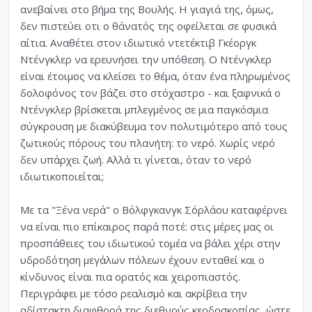
ανεβαίνει στο βήμα της Βουλής. Η γιαγιά της, όμως,
δεν πιστεύει οτι ο θάνατός της οφείλεται σε φυσικά
αίτια. Αναθέτει στον ιδιωτικό ντετέκτιβ Γκέοργκ
Ντένγκλερ να ερευνήσει την υπόθεση. Ο Ντένγκλερ
είναι έτοιμος να κλείσει το θέμα, όταν ένα πληρωμένος
δολοφόνος τον βάζει στο στόχαστρο - και ξαφνικά ο
Ντένγκλερ βρίσκεται μπλεγμένος σε μια παγκόσμια
σύγκρουση με διακύβευμα τον πολυτιμότερο από τους
ζωτικούς πόρους του πλανήτη: το νερό. Χωρίς νερό
δεν υπάρχει ζωή. Αλλά τι γίνεται, όταν το νερό
ιδιωτικοποιείται;
Με τα "Ξένα νερά" ο Βόλφγκανγκ Σόρλάου καταφέρνει
να είναι πιο επίκαιρος παρά ποτέ: στις μέρες μας οι
προσπάθειες του ιδιωτικού τομέα να βάλει χέρι στην
υδροδότηση μεγάλων πόλεων έχουν ενταθεί και ο
κίνδυνος είναι πια ορατός και χειροπιαστός.
Περιγράφει με τόσο ρεαλισμό και ακρίβεια την
αδίστακτη διαφθορά της διεθνούς κερδοσκοπίας, ώστε