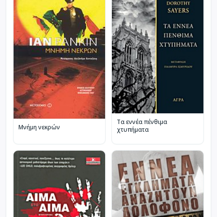
Τα εννέα πένθιμα
Μνήμη νεκρών
χτυπήματα