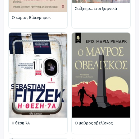
Σαίξπηρ… έτσι ξαφνικά
Ο κύριος Βίλενμπροκ
Η θέση 7Α
Ο μαύρος οβελίσκος