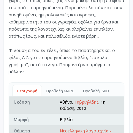
χωρίς το "όπως όπως" (ας είναι μακάρι αύτη ή διαφορά
του από το προηγούμενο). Παραμένει λοιπόν κάτι σαν
συνηθισμένες ημερολογιακές καταγραφές,
καθημερινότητα του συγγραφέα, σχόλια για έργα και
πρόσωπα της λογοτεχνίας· αναλαβαίνει επιπλέον,
ατόπως ίσως, και πολυσέλιδα ενίοτε βάρη...
Φιλοδοξία του εν τέλει, όπως το παρατήρησε και ο
φίλος Α.Ζ. για το προηγούμενο βιβλίο, "το καλό
γράψιμο", αυτό το λίγο. Προμοντέρνα πράγματα
μάλλον...
Περιγραφή
Προβολή MARC
Προβολή ISBD
Έκδοση
Αθήνα,
Γαβριηλίδης
, 1η
έκδοση, 2010
Μορφή
Βιβλίο
Θέματα
Νεοελληνική λογοτεχνία -