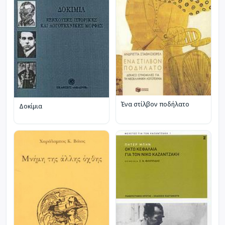
Ένα στίλβον ποδήλατο
Δοκίμια