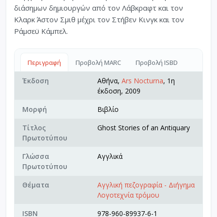
διάσημων δημιουργών από τον Λάβκραφτ και τον
Κλαρκ Άστον Σμιθ μέχρι τον Στήβεν Κινγκ και τον
Ράμσεϋ Κάμπελ.
Περιγραφή
Προβολή MARC
Προβολή ISBD
Έκδοση
Αθήνα,
Ars Nocturna
, 1η
έκδοση, 2009
Μορφή
Βιβλίο
Τίτλος
Ghost Stories of an Antiquary
Πρωτοτύπου
Γλώσσα
Αγγλικά
Πρωτοτύπου
Θέματα
Αγγλική πεζογραφία - Διήγημα
Λογοτεχνία τρόμου
ISBN
978-960-89937-6-1