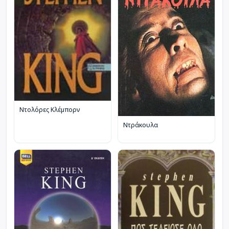
Ντολόρες Κλέμπορν
Ντράκουλα