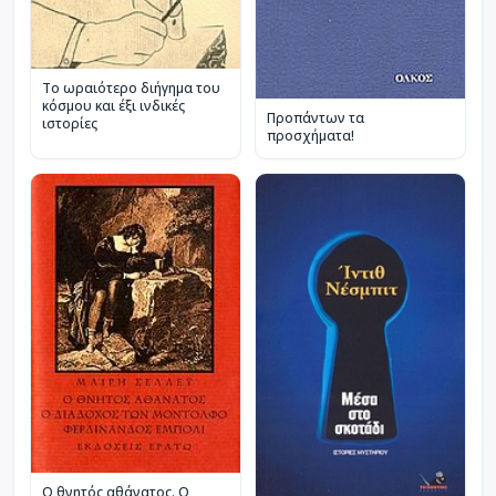
Το ωραιότερο διήγημα του
κόσμου και έξι ινδικές
Προπάντων τα
ιστορίες
προσχήματα!
Ο θνητός αθάνατος. Ο