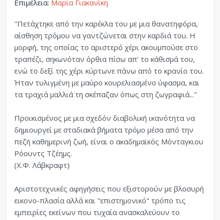
Επιμέλεια:
Μαρία Γιακανίκη
"Πετάχτηκε από την καρέκλα του με μια θανατηφόρα,
αίσθηση τρόμου να γαντζώνεται στην καρδιά του. Η
μορφή, της οποίας το αριστερό χέρι ακουμπούσε στο
τραπέζι, σηκωνόταν όρθια πίσω απ' το κάθισμά του,
ενώ το δεξί της χέρι κύρτωνε πάνω από το κρανίο του.
Ήταν τυλιγμένη με μαύρο κουρελιασμένο ύφασμα, και
τα τραχιά μαλλιά τη σκέπαζαν όπως στη ζωγραφιά..."
Προικισμένος με μια σχεδόν διαβολική ικανότητα να
δημιουργεί με σταδιακά βήματα τρόμο μέσα από την
πεζή καθημερινή ζωή, είναι ο ακαδημαϊκός Μόνταγκιου
Ρόουντς Τζέημς.
(Χ.Φ. Λάβκραφτ)
Αριστοτεχνικές αφηγήσεις που εξιστορούν με βλοσυρή
εικονο-πλασία αλλά και "επιστημονικό" τρόπο τις
εμπειρίες εκείνων που τυχαία ανασκαλεύουν το