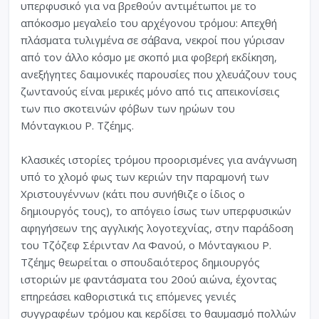
υπερφυσικό για να βρεθούν αντιμέτωποι με το
απόκοσμο μεγαλείο του αρχέγονου τρόμου: Απεχθή
πλάσματα τυλιγμένα σε σάβανα, νεκροί που γύρισαν
από τον άλλο κόσμο με σκοπό μια φοβερή εκδίκηση,
ανεξήγητες δαιμονικές παρουσίες που χλευάζουν τους
ζωντανούς είναι μερικές μόνο από τις απεικονίσεις
των πιο σκοτεινών φόβων των ηρώων του
Μόνταγκιου Ρ. Τζέημς.
Κλασικές ιστορίες τρόμου προορισμένες για ανάγνωση
υπό το χλομό φως των κεριών την παραμονή των
Χριστουγέννων (κάτι που συνήθιζε ο ίδιος ο
δημιουργός τους), το απόγειο ίσως των υπερφυσικών
αφηγήσεων της αγγλικής λογοτεχνίας, στην παράδοση
του Τζόζεφ Σέρινταν Λα Φανού, ο Μόνταγκιου Ρ.
Τζέημς θεωρείται ο σπουδαιότερος δημιουργός
ιστοριών με φαντάσματα του 20ού αιώνα, έχοντας
επηρεάσει καθοριστικά τις επόμενες γενιές
συγγραφέων τρόμου και κερδίσει το θαυμασμό πολλών