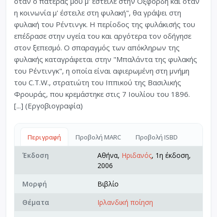
όταν ο πατέρας μου μ' έστειλε στην Οξφόρδη και όταν
η κοινωνία μ' έστειλε στη φυλακή", θα γράψει στη
φυλακή του Ρέντινγκ. Η περίοδος της φυλάκισής του
επέδρασε στην υγεία του και αργότερα τον οδήγησε
στον ξεπεσμό. Ο σπαραγμός των απόκληρων της
φυλακής καταγράφεται στην "Μπαλάντα της φυλακής
του Ρέντινγκ", η οποία είναι αφιερωμένη στη μνήμη
του C.T.W., στρατιώτη του Ιππικού της Βασιλικής
Φρουράς, που κρεμάστηκε στις 7 Ιουλίου του 1896.
[...] (Εργοβιογραφία)
Περιγραφή
Προβολή MARC
Προβολή ISBD
Έκδοση
Αθήνα,
Ηριδανός
, 1η έκδοση,
2006
Μορφή
Βιβλίο
Θέματα
Ιρλανδική ποίηση