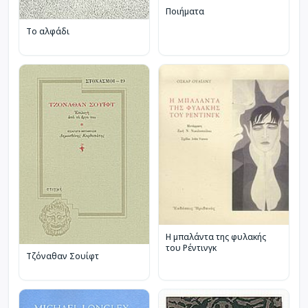
Ποιήματα
Το αλφάδι
Η μπαλάντα της φυλακής
του Ρέντινγκ
Τζόναθαν Σουίφτ