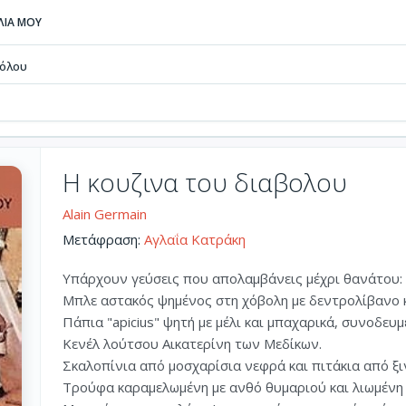
ΒΛΙΑ ΜΟΥ
βόλου
Η κουζινα του διαβολου
Alain Germain
Μετάφραση:
Αγλαΐα Κατράκη
Υπάρχουν γεύσεις που απολαμβάνεις μέχρι θανάτου:
Μπλε αστακός ψημένος στη χόβολη με δεντρολίβανο
Πάπια "apicius" ψητή με μέλι και μπαχαρικά, συνοδευ
Κενέλ λούτσου Αικατερίνη των Μεδίκων.
Σκαλοπίνια από μοσχαρίσια νεφρά και πιτάκια από ξι
Τρούφα καραμελωμένη με ανθό θυμαριού και λιωμένη 