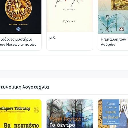
μ.Χ.
Ζισόρ, το μυστήριο
Η Έπαυλη των
των Ναϊτών ιπποτών
Ανδρών
τυνομική λογοτεχνία