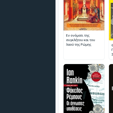
Εν ονόματι της
συγκλήτου και του
λαού της Ρώμης