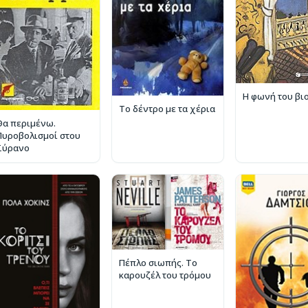
Η φωνή του βι
Το δέντρο με τα χέρια
Θα περιμένω.
Πυροβολισμοί στου
Σύρανο
Πέπλο σιωπής. Το
καρουζέλ του τρόμου