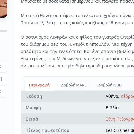
Μπισκότο με σοκολάτα Ισημερινού και παγωτό πράσιν
Μια σκιά θανάτου πέφτει τα τελευταία χρόνια πάνω 
Τριάντα έξι λάτρεις της καλής κουζίνας πέθαναν μυ
Ο αστυνόμος Λεγκράν και ο φίλος του γιατρός Οτερίβ
του διάσημου σεφ του, Εντμόντ Μπουλόν. Μια τέχνη π
απλότητα και την τελειότητα. Και ένα σπάνιο βιβλίο 
Αικατερίνης των Μεδίκων για να εξοντώσει κάποιους 
άντρες μπλέκονται σε μία δηλητηριώδη παράδοση μαγε
0
1
Περιγραφή
Προβολή MARC
Προβολή ISBD
0
Έκδοση
Αθήνα,
Κέδρο
Μορφή
Βιβλίο
Σειρά
Ξένη Πεζογρα
Τίτλος Πρωτοτύπου
Les Cuisines d