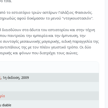
ο τσάι.
από το εστιατόριο τριών αστέρων Γαλάζιος Φασιανός.
στηριωδώς αφού δοκίμασαν το μενού "ντεγκουστασιόν".
 διεισδύουν στα άδυτα του εστιατορίου και στην τέχνη
ου παντρεύει την εμπειρία και την έμπνευση, την
με συνταγές μεσαιωνικής μαγειρικής, ειδική παραγγελία της
αντιπάλους της με τον πλέον γευστικό τρόπο. Οι δύο
ιρικής και φόνων που διατρέχει τους αιώνες.
ς
, 1η έκδοση, 2009
φία
u diable