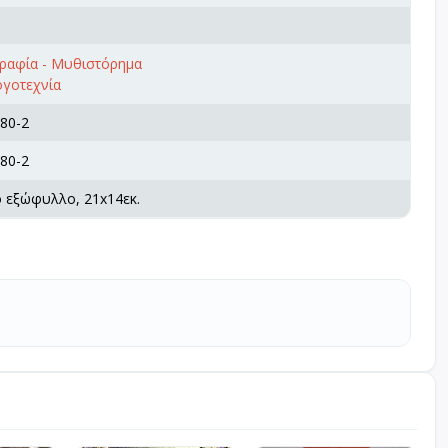
γραφία - Μυθιστόρημα
ογοτεχνία
80-2
80-2
ό εξώφυλλο, 21x14εκ.