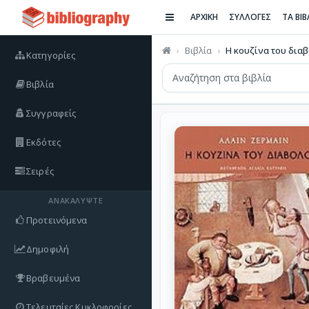
ΑΡΧΙΚΗ
ΣΥΛΛΟΓΕΣ
ΤΑ ΒΙ
Βιβλία
Η κουζίνα του δια
Κατηγορίες
Βιβλία
Συγγραφείς
Εκδότες
Σειρές
ΑΝΑΚΑΛΎΨΤΕ
Προτεινόμενα
Δημοφιλή
Βραβευμένα
Τελευταίες Κυκλοφορίες