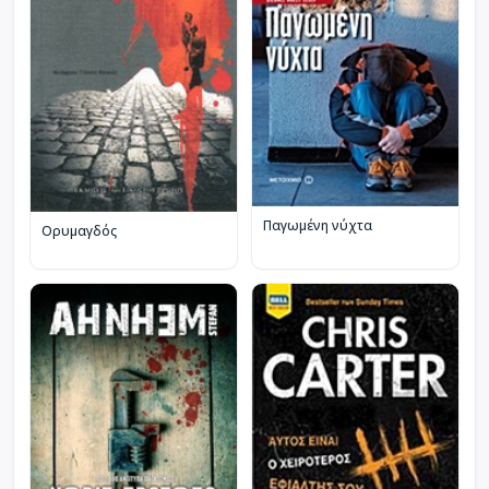
Παγωμένη νύχτα
Ορυμαγδός