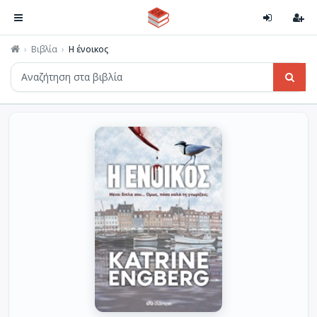
Βιβλία
Η ένοικος