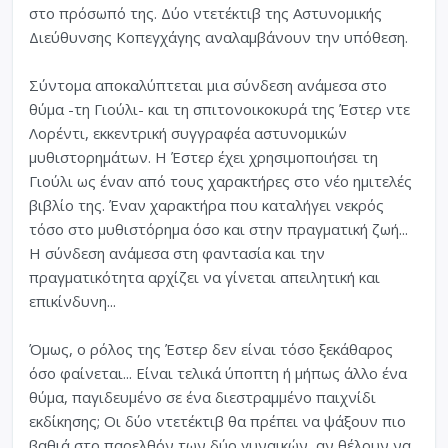
στο πρόσωπό της. Δύο ντετέκτιβ της Αστυνομικής
Διεύθυνσης Κοπεγχάγης αναλαμβάνουν την υπόθεση.
Σύντομα αποκαλύπτεται μια σύνδεση ανάμεσα στο
θύμα -τη Γιούλι- και τη σπιτονοικοκυρά της Έστερ ντε
Λορέντι, εκκεντρική συγγραφέα αστυνομικών
μυθιστορημάτων. Η Έστερ έχει χρησιμοποιήσει τη
Γιούλι ως έναν από τους χαρακτήρες στο νέο ημιτελές
βιβλίο της. Έναν χαρακτήρα που καταλήγει νεκρός
τόσο στο μυθιστόρημα όσο και στην πραγματική ζωή...
Η σύνδεση ανάμεσα στη φαντασία και την
πραγματικότητα αρχίζει να γίνεται απειλητική και
επικίνδυνη...
Όμως, ο ρόλος της Έστερ δεν είναι τόσο ξεκάθαρος
όσο φαίνεται... Είναι τελικά ύποπτη ή μήπως άλλο ένα
θύμα, παγιδευμένο σε ένα διεστραμμένο παιχνίδι
εκδίκησης; Οι δύο ντετέκτιβ θα πρέπει να ψάξουν πιο
βαθιά στο παρελθόν των δύο γυναικών, αν θέλουν να