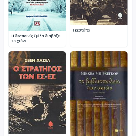
Γκεστάπο
Η δεσποινίς Σμίλα διαβάζει
το χιόνι