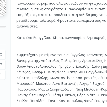
παγκοσμιοποίησης που όλα φαντάζουν να φτωχαίνουν, 
συναισθηματική στειρότητα. Η αναλγησία. Και έναντι
εκφράζεστε, είστε ευπρόσδεκτοι στη σελίδα μας. Μέσ
μεταδίδουμε πολιτισμό. Φροντίστε τα κείμενά σας να
αναγνώστες.
Κατερίνα Ευαγγέλου-Κίσσα, συγγραφέας Δημιουργός
0
Συμμετέχουν με κείμενα τους οι: Άγγελος Τσανάκας,
Βαναργιώτης, Απόστολος Παλιεράκης, Αριστοτέλης Κ
7
Βάσω Αποστολοπούλου, Γρηγόρης Σακαλής, Διώνη Δημ
Λέντζας, Ιωσήφ Σ. Ιωσηφίδης, Κατερίνα Ευαγγέλου-Κ
1
Κώστας Παρδάλης, Κωνσταντίνος Καστραντάς, Λάμπρ
Μαυρουδή-Μούλιου, Λίνα Βαταντζή, Λυγερή Ζωχιού,
Πανούτσου, Μαρία Σκαμπαρδώνη, Νίκη Μπλούτη-Καρ
Παναγιώτα Τσορού, Πόπη Γιοκαλά, Ρόρη Μάτη, Σμαρ
Στέλλα Πετρίδου, Τόνια Κοντοπούλου, Φανή Γεωργο