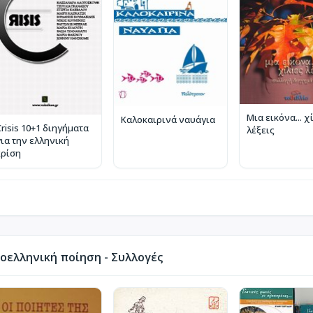
Μια εικόνα... χ
Καλοκαιρινά ναυάγια
risis 10+1 διηγήματα
λέξεις
για την ελληνική
κρίση
οελληνική ποίηση - Συλλογές