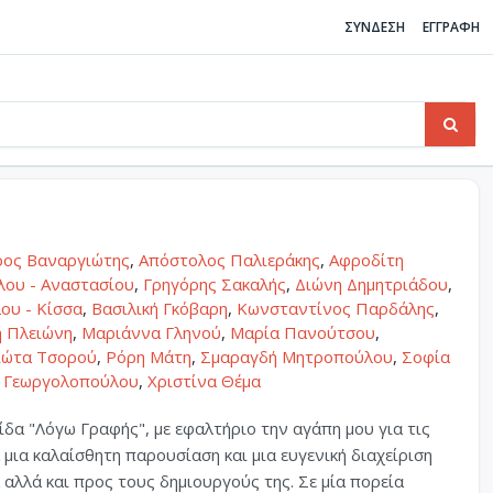
ΣΥΝΔΕΣΗ
ΕΓΓΡΑΦΗ
ρος Βαναργιώτης
,
Απόστολος Παλιεράκης
,
Αφροδίτη
ου - Αναστασίου
,
Γρηγόρης Σακαλής
,
Διώνη Δημητριάδου
,
ου - Κίσσα
,
Βασιλική Γκόβαρη
,
Κωνσταντίνος Παρδάλης
,
 Πλειώνη
,
Μαριάννα Γληνού
,
Μαρία Πανούτσου
,
ιώτα Τσορού
,
Ρόρη Μάτη
,
Σμαραγδή Μητροπούλου
,
Σοφία
 Γεωργολοπούλου
,
Χριστίνα Θέμα
δα "Λόγω Γραφής", με εφαλτήριο την αγάπη μου για τις
 μια καλαίσθητη παρουσίαση και μια ευγενική διαχείριση
α αλλά και προς τους δημιουργούς της. Σε μία πορεία