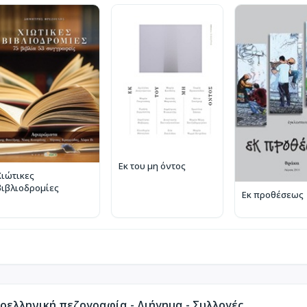
Εκ του μη όντος
Χιώτικες
βιβλιοδρομίες
Εκ προθέσεως
ελληνική πεζογραφία - Διήγημα - Συλλογές