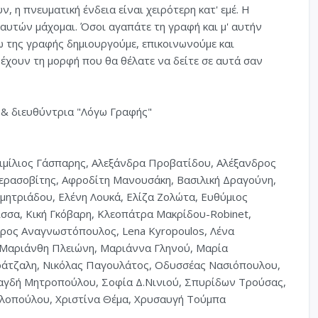
η πνευματική ένδεια είναι χειρότερη κατ' εμέ. Η
 αυτών μάχομαι. Όσοι αγαπάτε τη γραφή και μ' αυτήν
ω της γραφής δημιουργούμε, επικοινωνούμε και
 έχουν τη μορφή που θα θέλατε να δείτε σε αυτά σαν
 & διευθύντρια "Λόγω Γραφής"
 Αιμίλιος Γάσπαρης, Αλεξάνδρα Προβατίδου, Αλέξανδρος
ερασοβίτης, Αφροδίτη Μανουσάκη, Βασιλική Δραγούνη,
ητριάδου, Ελένη Λουκά, Ελίζα Ζολώτα, Ευθύμιος
ίσσα, Κική Γκόβαρη, Κλεοπάτρα Μακρίδου-Robinet,
ος Αναγνωστόπουλος, Lena Kyropoulos, Λένα
 Μαριάνθη Πλειώνη, Μαριάννα Γληνού, Μαρία
άτζαλη, Νικόλας Παγουλάτος, Οδυσσέας Νασιόπουλου,
αγδή Μητροπούλου, Σοφία Δ.Νινιού, Σπυρίδων Τρούσας,
λοπούλου, Χριστίνα Θέμα, Χρυσαυγή Τούμπα