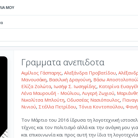
ΒΛΙΑ ΜΟΥ
τα
Γραμματα ανεπιδοτα
Αιμίλιος Γάσπαρης
,
Αλεξάνδρα Προβατίδου
,
Αλέξανδ
Μανουσάκη
,
Βασιλική Δραγούνη
,
Βάσω Αποστολοπούλ
Ελίζα Ζολώτα
,
Ιωσήφ Σ. Ιωσηφίδης
,
Κατερίνα Ευαγγέλ
Λένα Μαυρουδή - Μούλιου
,
Λυγερή Ζωχιού
,
Μαριάνθη
Νικολίτσα Μπλούτη
,
Οδυσσέας Νασιόπουλος
,
Παναγ
Νινιού
,
Στέλλα Πετρίδου
,
Τόνια Κοντοπούλου
,
Φανή
Τον Μάρτιο του 2016 ίδρυσα τη λογοτεχνική ιστοσελί
τέχνες και τον πολιτισμό αλλά και την ανάγκη μου για
και επικοινωνία και προς αυτή την ίδια τη λογοτεχνί