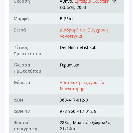
Έκδοση
Αθήνα,
Εμπειρία Εκδοτική
, 1η
έκδοση, 2003
Μορφή
Βιβλίο
Σειρά
Διαδρομή στη Σύγχρονη
Λογοτεχνία
Τίτλος
Der Himmel ist sub
Πρωτοτύπου
Γλώσσα
Γερμανικά
Πρωτοτύπου
Θέματα
Αυστριακή πεζογραφία -
Μυθιστόρημα
ISBN
960-417-012-0
ISBN-13
978-960-417-012-8
Φυσική
288σ., Μαλακό εξώφυλλο,
περιγραφή
21x14εκ.