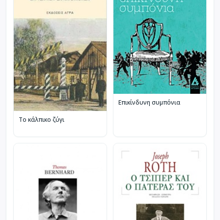
Επικίνδυνη συμπόνια
Το κάλπικο ζύγι