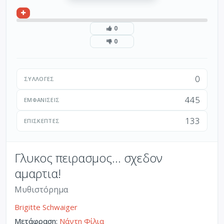
0
0
0
ΣΥΛΛΟΓΈΣ
445
ΕΜΦΑΝΊΣΕΙΣ
133
ΕΠΙΣΚΈΠΤΕΣ
Γλυκος πειρασμος... σχεδον
αμαρτια!
Μυθιστόρημα
Brigitte Schwaiger
Μετάφραση:
Νάντη Φίλια