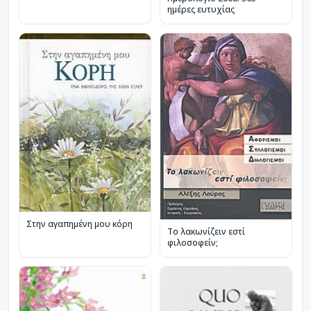
ημέρες ευτυχίας
Στην αγαπημένη μου κόρη
Το λακωνίζειν εστί
φιλοσοφείν;