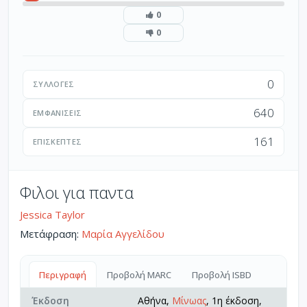
0
0
0
ΣΥΛΛΟΓΈΣ
640
ΕΜΦΑΝΊΣΕΙΣ
161
ΕΠΙΣΚΈΠΤΕΣ
Φιλοι για παντα
Jessica Taylor
Μετάφραση:
Μαρία Αγγελίδου
Περιγραφή
Προβολή MARC
Προβολή ISBD
Έκδοση
Αθήνα,
Μίνωας
, 1η έκδοση,