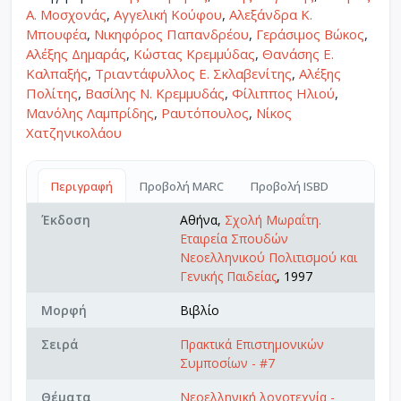
Α. Μοσχονάς
,
Αγγελική Κούφου
,
Αλεξάνδρα Κ.
Μπουφέα
,
Νικηφόρος Παπανδρέου
,
Γεράσιμος Βώκος
,
Αλέξης Δημαράς
,
Κώστας Κρεμμύδας
,
Θανάσης Ε.
Καλπαξής
,
Τριαντάφυλλος Ε. Σκλαβενίτης
,
Αλέξης
Πολίτης
,
Βασίλης Ν. Κρεμμυδάς
,
Φίλιππος Ηλιού
,
Μανόλης Λαμπρίδης
,
Ραυτόπουλος
,
Νίκος
Χατζηνικολάου
Περιγραφή
Προβολή MARC
Προβολή ISBD
Έκδοση
Αθήνα,
Σχολή Μωραΐτη.
Εταιρεία Σπουδών
Νεοελληνικού Πολιτισμού και
Γενικής Παιδείας
, 1997
Μορφή
Βιβλίο
Σειρά
Πρακτικά Επιστημονικών
Συμποσίων - #7
Θέματα
Νεοελληνική λογοτεχνία -