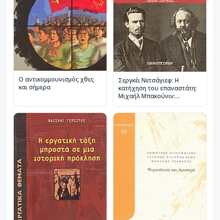
Ο αντικομμουνισμός χθες
Σεργκέι Νετσάγιεφ: Η
και σήμερα
κατήχηση του επαναστάτη:
Μιχαήλ Μπακούνιν:
Απάντηση στον Νετσάγιεφ