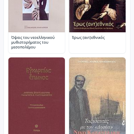
Όψεις του νεοελληνικού
Έρως (αντ)εθνικός
μυθιστορήματος του
μεσοπολέμου