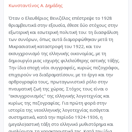
Κωνσταντίνος Α. Δημάδης
Όταν ο Ελευθέριος Βενιζέλος επέστρεψε το 1928
θριαμβευτικά στην εξουσία, έθεσε δύο στόχους στην
εξωτερική και εσωτερική πολιτική του: τη διασφάλιση
των συνόρων, όπως αυτά διαμορφώθηκαν μετά τη
Μικρασιατική καταστροφή του 1922, και τον
εκσυγχρονισμό της ελληνικής οικονομίας, με τη
δημιουργία μιας ισχυρής φιλελεύθερης αστικής τάξης.
Την ίδια εποχή νέοι συγγραφείς, κυριώς πεζογράφοι,
επιχειρούν να διαδραματίσουν, με το έργο και την
αρθρογραφία τους, πρωταγωνιστικό ρόλο στην
πνευματική ζωή της χώρας. Στόχος τους είναι ο
"εκσυγχρονισμός" της ελληνικής λογοτεχνίας και
κυρίως της πεζογραφίας. Για πρώτη φορά στην
ιστορία της νεοελληνικής λογοτεχνίας εισάγεται
συστηματικά, κατά την περίοδο 1924-1936, η
(μεγαλο)αστική τάξη στο ελληνικό μυθιστόρημα και
αναλύονται τα χαρακτηριστικά της. Κατά την ίδια