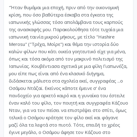
"Ήταν θυμάμαι μια εποχή, πριν από την οικονομική
κρίση, που όσο βαθύτερα έσκαβα στα έγκατα της
ιαπωνικής γλώσσας τόσο απολάμβανα τους καρπούς
της ανασκαφής μου. Παρακολούθησα τότε τυχαία μια
ιαπωνική ταινία μικρού μήκους, με τίτλο "Hashire
Merosu" ("Τρέχα, Μοίρε") και θέμα την ιστορία δύο
καλών φίλων που κάτι οικεία γοητευτικό είχε για μένα,
όπως και τόσα ακόμα από τον μακρινό πολιτισμό της
Ιαπωνίας. Κουβέντιασα σχετικά με μια φίλη Γιαπωνέζα,
μου είπε πως είναι από ένα κλασικό διήγημα,
διδάσκεται μάλιστα στα σχολεία εκεί, συγγραφέας ...ο
Οσάμου Ντάζαϊ. Εκείνος κάποτε έμεινε σ' ένα
πανδοχείο για αρκετό καιρό και η γυναίκα του έστειλε
έναν καλό του φίλο, τον ποιητή και συγγραφέα Κάζουο
Νταν, για να τον πείσει να επιστρέψει στο σπίτι, όμως
τελικά ο Οσάμου κράτησε τον φίλο εκεί και φάγανε
μαζί όλα τα λεφτά στο πιοτό. Τότε, επειδή το χρέος
έγινε μεγάλο, ο Οσάμου άφησε τον Κάζουο στο