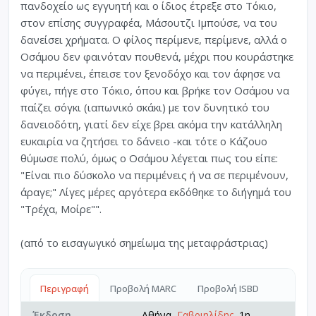
πανδοχείο ως εγγυητή και ο ίδιος έτρεξε στο Τόκιο,
στον επίσης συγγραφέα, Μάσουτζι Ιμπούσε, να του
δανείσει χρήματα. Ο φίλος περίμενε, περίμενε, αλλά ο
Οσάμου δεν φαινόταν πουθενά, μέχρι που κουράστηκε
να περιμένει, έπεισε τον ξενοδόχο και τον άφησε να
φύγει, πήγε στο Τόκιο, όπου και βρήκε τον Οσάμου να
παίζει σόγκι (ιαπωνικό σκάκι) με τον δυνητικό του
δανειοδότη, γιατί δεν είχε βρει ακόμα την κατάλληλη
ευκαιρία να ζητήσει το δάνειο -και τότε ο Κάζουο
θύμωσε πολύ, όμως ο Οσάμου λέγεται πως του είπε:
"Είναι πιο δύσκολο να περιμένεις ή να σε περιμένουν,
άραγε;" Λίγες μέρες αργότερα εκδόθηκε το διήγημά του
"Τρέχα, Μοίρε"".
(από το εισαγωγικό σημείωμα της μεταφράστριας)
Περιγραφή
Προβολή MARC
Προβολή ISBD
Έκδοση
Αθήνα,
Γαβριηλίδης
, 1η