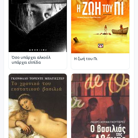
Όσο υπάρχει αλκοόλ
Η ζωή του Πι
υπάρχει ελπίδα