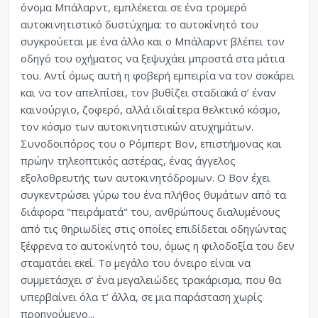
όνομα Μπάλαρντ, εμπλέκεται σε ένα τρομερό
αυτοκινητιστικό δυστύχημα: το αυτοκίνητό του
συγκρούεται με ένα άλλο και ο Μπάλαρντ βλέπει τον
οδηγό του οχήματος να ξεψυχάει μπροστά στα μάτια
του. Αντί όμως αυτή η φοβερή εμπειρία να τον σοκάρει
και να τον απελπίσει, τον βυθίζει σταδιακά σ’ έναν
καινούργιο, ζοφερό, αλλά ιδιαίτερα θελκτικό κόσμο,
τον κόσμο των αυτοκινητιστικών ατυχημάτων.
Συνοδοιπόρος του ο Ρόμπερτ Βον, επιστήμονας και
πρώην τηλεοπτικός αστέρας, ένας άγγελος
εξολοθρευτής των αυτοκινητόδρομων. Ο Βον έχει
συγκεντρώσει γύρω του ένα πλήθος θυμάτων από τα
διάφορα "πειράματά" του, ανθρώπους διαλυμένους
από τις θηριωδίες στις οποίες επιδίδεται οδηγώντας
ξέφρενα το αυτοκίνητό του, όμως η φιλοδοξία του δεν
σταματάει εκεί. Το μεγάλο του όνειρο είναι να
συμμετάσχει σ’ ένα μεγαλειώδες τρακάρισμα, που θα
υπερβαίνει όλα τ’ άλλα, σε μια παράσταση χωρίς
προηγούμενο...