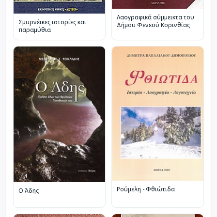
Λαογραφικά σύμμεικτα του
Σμυρνέικες ιστορίες και
Δήμου Φενεού Κορινθίας
παραμύθια
Ρούμελη - Φθιώτιδα
Ο Άδης