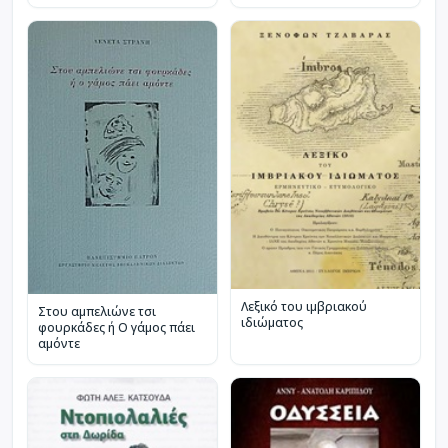
Ουκρανίας
Λεξικό του ιμβριακού
Στου αμπελιώνε τσι
ιδιώματος
φουρκάδες ή Ο γάμος πάει
αμόντε