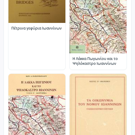
Πέτρινα γεφύρια Ιωαννίνων
Η Λάκκα Πωγωνίου και το
Ψηλόκαστρο Ιωαννίνων