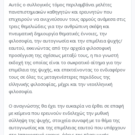
Αυτός ο συλλογικός τόμος περιλαμβάνει μελέτες
πανεπιστημιακών καθηγητών και ερευνητών που
επιχειρούν να ανιχνεύσουν τους αρμούς ανάμεσα στις
τρεις θεμελιώδεις για την ανθρώπινη σκέψη και
πνευματική δημιουργία θεματικές έννοιες, την
φιλοσοφία, την αυτογνωσία και την επιμέλεια ψυχής/
εαυτού, εκκινώντας από την αρχαία φιλοσοφική
προσέγγιση της σχέσεως μεταξύ τους, η πιο γνωστή
εκδοχή της οποίας είναι το σωκρατικό αίτημα για την
επιμέλεια της ψυχής, και επεκτείνοντας το ενδιαφέρον
τους σε όλες τις μεταγενέστερες περιόδους της
ελληνικής φιλοσοφίας, μέχρι και την νεοελληνική
φιλοσοφία.
Ο αναγνώστης θα έχει την ευκαιρία να έρθει σε επαφή
με κείμενα που ερευνούν ενδελεχώς την μυθική
σύλληψη της ψυχής, στοιχεία συναφή με το θέμα της
αυτογνωσίας και της επιμέλειας εαυτού που υπάρχουν
στο Ιπποκρατικό corpus, όψεις της πλατωνικής