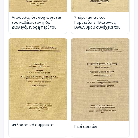
Απόδειξις, ότι ουχ ώρισται
Υπόμνημα εις τον
του καθέκαστον η ζωή.
Παρμενίδην Πλάτωνος
Διαλεγόμενος ή περί του
[Ανωνύμου συνέχεια του
όρου
υπομνήματος Πρόκλου]
Φιλοσοφικά σύμμεικτα
Περί αρετών