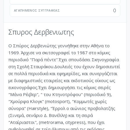
0
ΑΓΑΠΗΜΈΝΟΣ ΣΥΓΓΡΑΦΈΑΣ
Σπυρος Δερβενιωτης
Ο Σπύρος Δερβενιώτης γεννήθηκε στην Αθήνα το
1969. Άρχισε να σκιτσογραφεί το 1987 στο κόμικς
περιοδικό "Παρά πέντε".Έχει σπουδάσει Σκηνογραφία
στη Σχολή Σταυράκου.Δουλειές του έχουν δημοσιευτεί
σε πολλά περιοδικά και εφημερίδες, και συνεργάζεται
με διαφημιστικές εταιρείες και εκδοτικούς οίκους ως
εικονογράφος.Έχει δημιουργήσει τις κόμικς σειρές
"Μάνα Ρέιβερ", " του Κτηνοτρόφου" (περιοδικό 9),
"Χμούρφα Κλογκ" (motosport), "Κομμωτές χωρίς
σύνορα" (Hairstyle), "Έρρολ ο αιώνιος προβολατζής
(Σινεμά, σενάριο Δ. Βανέλλη) και τη σειρά
"Αταίριαστοι", (metrorama, citypress), που έχει
ανθολογηθεί σε τρία άλμπουμ από τις εκδόσεις