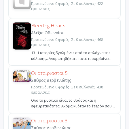
Προτεινόμενο 0 φορές · Σε 0 συλλογές · 422
εμφανίσεις
Bleeding Hearts
Αλέξια Οθωναίου
Προτεινόμενο 0 φορές · Σε 0 συλλογές · 468
εμφανίσεις
13+1 ιστορίες βγαλμένες από τα σπλάχνα της
κόλασης...Αναρωτηθήκατε ποτέ τι συμβαίνει
στον 13ο όροφο ...
Οι αταίριαστοι 5
Σπύρος Δερβενιώτης
Προτεινόμενο 0 φορές · Σε 0 συλλογές · 438
εμφανίσεις
Όλο το μυστικό είναι το θράσος και η
εφευρετικότητα. Ακόμα κι όταν το έτερόν σου
ήμισυ σε βρει να κά...
Οι αταίριαστοι 3
Σπύρος Δερβενιώτης