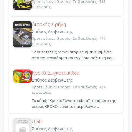
Προτεινόμενο 0 φορές · Σε 0 συλλογές · 513
εμφανίσεις
Διαρκής ειρήνη
Σπύρος Δερβενιώτης
Προτεινόμενο 0 φορές · Σε 0 συλλογές · 476
εμφανίσεις
12 αυτοτελείς comic ιστορίες, εμπνευσμένες
από την παγκόσμια και εγχώρια πολιτική και
κοινωνική επικ...
Κροκό: Συγκατοικίδια
Σπύρος Δερβενιώτης
Προτεινόμενο 0 φορές · Σε 0 συλλογές · 434
εμφανίσεις
Το κόμιξ "Κροκό: Συγκατοικίδια", το πρώτο της
σειράς ΚΡΟΚΟ, είναι το ημερολόγιο
συγκατοίκησης της Βα...
UGH
Σπύρος Δερβενιώτης