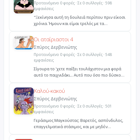
Προτεινόμενο 0 φορές · Σε 0 συλλογές · 598
εμφανίσεις
"Ξεκίνησα αυτή τη δουλειά περίπου πριν είκοσι
χρόνια. Ήμουν και είμαι τρελός με τα
κόμικς.Καμία σχέσ...
Οι αταίριαστοι 4
Σπύρος Δερβενιώτης
Προτεινόμενο 0 φορές · Σε 0 συλλογές · 548
εμφανίσεις
Σίγουρα το 'χετε παίξει τουλάχιστον μια φορά
αυτό το παιχνιδάκι... Αυτό που όσο πιο δύσκολο
είναι τό...
Καλού-κακού
Σπύρος Δερβενιώτης
Προτεινόμενο 0 φορές · Σε 0 συλλογές · 501
εμφανίσεις
Γεράσιμος Μαγκούστας: Βαρετός, ασπόνδυλος,
επαγγελματικά στάσιμος, και με μηδέν
κοινωνική ζωή.Κανείς...