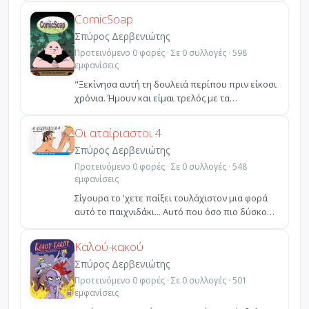
ComicSoap
Σπύρος Δερβενιώτης
Προτεινόμενο 0 φορές · Σε 0 συλλογές · 598
εμφανίσεις
"Ξεκίνησα αυτή τη δουλειά περίπου πριν είκοσι
χρόνια. Ήμουν και είμαι τρελός με τα
κόμικς.Καμία σχέσ...
Οι αταίριαστοι 4
Σπύρος Δερβενιώτης
Προτεινόμενο 0 φορές · Σε 0 συλλογές · 548
εμφανίσεις
Σίγουρα το 'χετε παίξει τουλάχιστον μια φορά
αυτό το παιχνιδάκι... Αυτό που όσο πιο δύσκολο
είναι τό...
Καλού-κακού
Σπύρος Δερβενιώτης
Προτεινόμενο 0 φορές · Σε 0 συλλογές · 501
εμφανίσεις