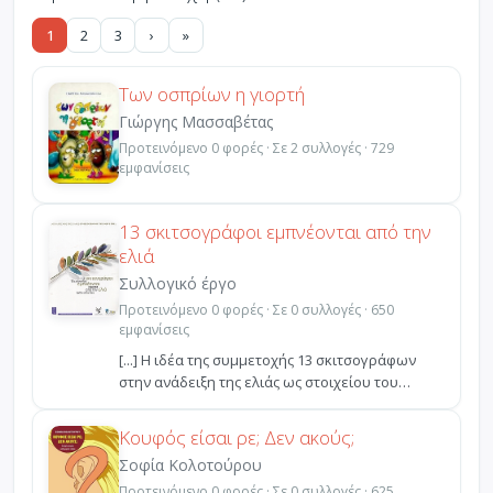
1
2
3
›
»
Των οσπρίων η γιορτή
Γιώργης Μασσαβέτας
Προτεινόμενο 0 φορές · Σε 2 συλλογές · 729
εμφανίσεις
13 σκιτσογράφοι εμπνέονται από την
ελιά
Συλλογικό έργο
Προτεινόμενο 0 φορές · Σε 0 συλλογές · 650
εμφανίσεις
[...] Η ιδέα της συμμετοχής 13 σκιτσογράφων
στην ανάδειξη της ελιάς ως στοιχείου του
ελληνικού μεσογ...
Κουφός είσαι ρε; Δεν ακούς;
Σοφία Κολοτούρου
Προτεινόμενο 0 φορές · Σε 0 συλλογές · 625