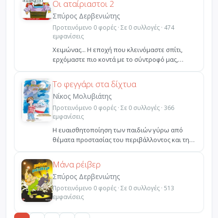
Οι αταίριαστοι 2
Σπύρος Δερβενιώτης
Προτεινόμενο 0 φορές · Σε 0 συλλογές · 474
εμφανίσεις
Χειμώνας... Η εποχή που κλεινόμαστε σπίτι,
ερχόμαστε πιο κοντά με το σύντροφό μας,
περνάμε πολλές ώρ...
Το φεγγάρι στα δίχτυα
Νίκος Μολυβιάτης
Προτεινόμενο 0 φορές · Σε 0 συλλογές · 366
εμφανίσεις
Η ευαισθητοποίηση των παιδιών γύρω από
θέματα προστασίας του περιβάλλοντος και της
φυσικής κληρονομι...
Μάνα ρέιβερ
Σπύρος Δερβενιώτης
Προτεινόμενο 0 φορές · Σε 0 συλλογές · 513
εμφανίσεις