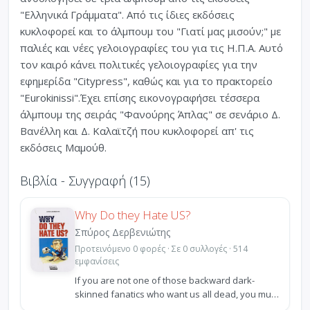
"Ελληνικά Γράμματα". Από τις ίδιες εκδόσεις
κυκλοφορεί και το άλμπουμ του "Γιατί μας μισούν;" με
παλιές και νέες γελοιογραφίες του για τις Η.Π.Α. Αυτό
τον καιρό κάνει πολιτικές γελοιογραφίες για την
εφημερίδα "Citypress", καθώς και για το πρακτορείο
"Eurokinissi".Έχει επίσης εικονογραφήσει τέσσερα
άλμπουμ της σειράς "Φανούρης Άπλας" σε σενάριο Δ.
Βανέλλη και Δ. Καλαϊτζή που κυκλοφορεί απ' τις
εκδόσεις Μαμούθ.
Βιβλία - Συγγραφή (15)
Why Do they Hate US?
Σπύρος Δερβενιώτης
Προτεινόμενο 0 φορές · Σε 0 συλλογές · 514
εμφανίσεις
If you are not one of those backward dark-
skinned fanatics who want us all dead, you must
be wonderi...