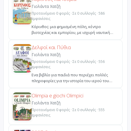
Γιολάντα Χατζή
Προτεινόμενο 0 φορές · Σε 0 συλλογές · 586
εμφανίσεις
Κόρινθος: μια φημισμένη πόλη, κέντρο
βιοτεχνίας και εμπορίου, με ισχυρή ναυτική
δύναμη, και αγωνοθέτ...
Δελφοί και Πύθια
Γιολάντα Χατζή
Προτεινόμενο 0 φορές · Σε 0 συλλογές · 556
εμφανίσεις
Ενα βιβλίο για παιδιά που περιέχει πολλές
πληροφορίες για την ιστορία του ιερού του
Απόλλωνα, του μα...
Olimpia e giochi Olimpici
Γιολάντα Χατζή
Προτεινόμενο 0 φορές · Σε 0 συλλογές · 555
εμφανίσεις