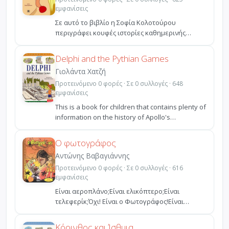
εμφανίσεις
Σε αυτό το βιβλίο η Σοφία Κολοτούρου
περιγράφει κουφές ιστορίες καθημερινής
τρέλας από τη ζωή ενός μ...
Delphi and the Pythian Games
Γιολάντα Χατζή
Προτεινόμενο 0 φορές · Σε 0 συλλογές · 648
εμφανίσεις
This is a book for children that contains plenty of
information on the history of Apollo's
sanctuary...
Ο φωτογράφος
Αντώνης Βαβαγιάννης
Προτεινόμενο 0 φορές · Σε 0 συλλογές · 616
εμφανίσεις
Είναι αεροπλάνο;Είναι ελικόπτερο;Είναι
τελεφερίκ;Όχι! Είναι ο Φωτογράφος!Είναι
αερόστατο;Ρε... Δεν ε...
Κόρινθος και Ίσθμια