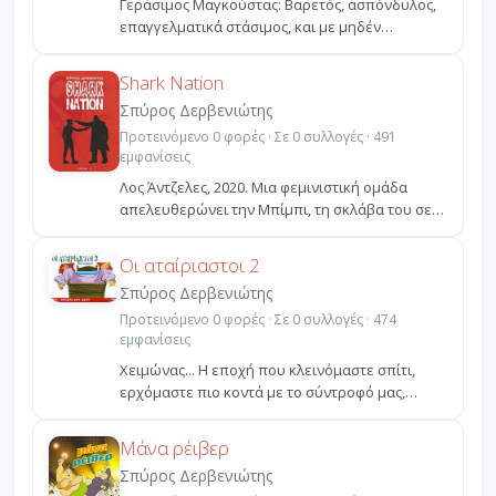
Γεράσιμος Μαγκούστας: Βαρετός, ασπόνδυλος,
επαγγελματικά στάσιμος, και με μηδέν
κοινωνική ζωή.Κανείς...
Shark Nation
Σπύρος Δερβενιώτης
Προτεινόμενο 0 φορές · Σε 0 συλλογές · 491
εμφανίσεις
Λος Άντζελες, 2020. Μια φεμινιστική ομάδα
απελευθερώνει την Μπίμπι, τη σκλάβα του σεξ
που ανήκει στο...
Οι αταίριαστοι 2
Σπύρος Δερβενιώτης
Προτεινόμενο 0 φορές · Σε 0 συλλογές · 474
εμφανίσεις
Χειμώνας... Η εποχή που κλεινόμαστε σπίτι,
ερχόμαστε πιο κοντά με το σύντροφό μας,
περνάμε πολλές ώρ...
Μάνα ρέιβερ
Σπύρος Δερβενιώτης