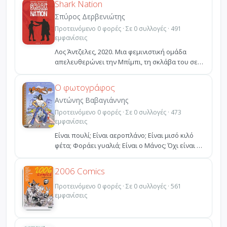
Shark Nation
Σπύρος Δερβενιώτης
Προτεινόμενο 0 φορές · Σε 0 συλλογές · 491
εμφανίσεις
Λος Άντζελες, 2020. Μια φεμινιστική ομάδα
απελευθερώνει την Μπίμπι, τη σκλάβα του σεξ
που ανήκει στο...
Ο φωτογράφος
Αντώνης Βαβαγιάννης
Προτεινόμενο 0 φορές · Σε 0 συλλογές · 473
εμφανίσεις
Είναι πουλί; Είναι αεροπλάνο; Είναι μισό κιλό
φέτα; Φοράει γυαλιά; Είναι ο Μάνος; Όχι είναι ο
φωτογρ...
2006 Comics
Προτεινόμενο 0 φορές · Σε 0 συλλογές · 561
εμφανίσεις