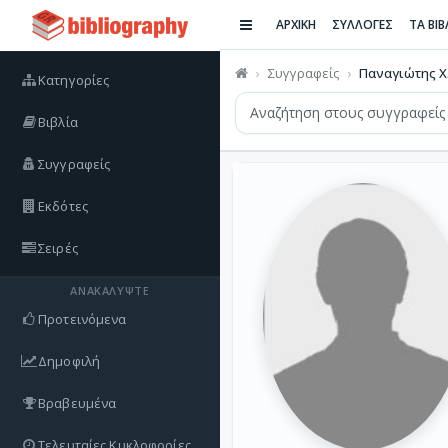
ΑΡΧΙΚΗ
ΣΥΛΛΟΓΕΣ
ΤΑ ΒΙ
Συγγραφείς
Παναγιώτης Χ
Κατηγορίες
Βιβλία
Συγγραφείς
Εκδότες
Σειρές
ΑΝΑΚΑΛΎΨΤΕ
Προτεινόμενα
Δημοφιλή
Βραβευμένα
Τελευταίες Κυκλοφορίες