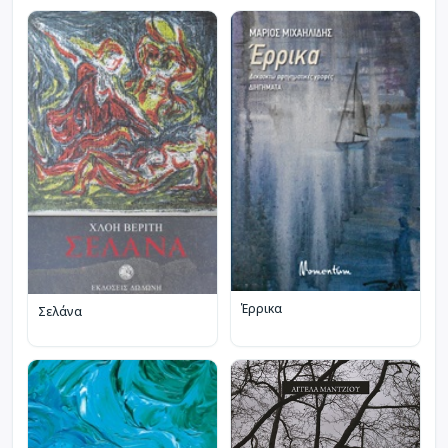
Έρρικα
Σελάνα