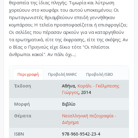
θεραπεία της ίδιας πληγής; Τιμωρία και λύτρωση
χορεύουν στο κουφάρι του αυτού υποκειμένου; Οι
πρωταγωνιστές θριαμβεύουν επειδή γεννήθηκαν
κομπάρσοι; Η τελεία προαποφασίζεται ή επισφραγίζει;
Οι σελίδες που πέρασαν αρκούν για να καταργηθούν
τα ερωτηματικά, είτε της έκφρασης, είτε της σκέψης; Αν
ο Βίας ο Πριηνεύς είχε δίκιο τότε "Οι πλείστοι
άνθρωποι κακοί". Αν πάλι όχι...;
Περιγραφή
Προβολή MARC
Προβολή ISBD
Έκδοση
Αθήνα,
Κοράλι - Γκέλμπεσης
Γιώργος
, 2014
Μορφή
Βιβλίο
Θέματα
Νεοελληνική πεζογραφία -
Διήγημα
ISBN
978-960-9542-23-4