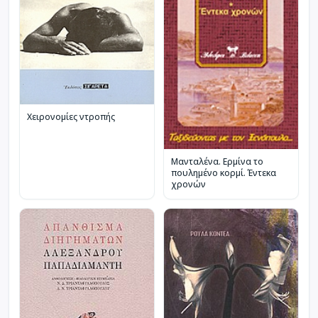
Χειρονομίες ντροπής
Μανταλένα. Ερμίνα το
πουλημένο κορμί. Έντεκα
χρονών