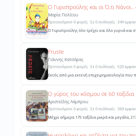
Ο Γυριστρούλης και οι Ό,τι Νάνοι.
Μαρία Πολίτου
Προτεινόμενο 0 φορές · Σε 0 συλλογές · 349 εμφαν
Ο Γυριστρούλης όλο τρέχει και όλο γυρνά και 
Fruste
Γιάννης Κατσάρας
Προτεινόμενο 0 φορές · Σε 0 συλλογές · 520 εμφαν
Εκτός από μια εκτενή επιχειρηματολογία που π
Ο γύρος του κόσμου σε 60 ταξίδια
Αριστείδης Λάμπρου
Προτεινόμενο 0 φορές · Σε 0 συλλογές · 369 εμφαν
Μέχρι σήμερα 175 ταξίδια μικρά και μεγάλα, 217
Ημερολόγιο και ατζέντα για τον 