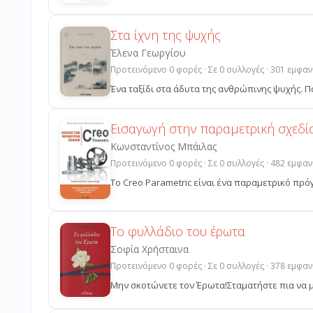
Στα ίχνη της ψυχής
Έλενα Γεωργίου
Προτεινόμενο 0 φορές · Σε 0 συλλογές · 301 εμφαν
Ένα ταξίδι στα άδυτα της ανθρώπινης ψυχής. Πο
Εισαγωγή στην παραμετρική σχεδία
Κωνσταντίνος Μπάιλας
Προτεινόμενο 0 φορές · Σε 0 συλλογές · 482 εμφαν
Το Creo Parametric είναι ένα παραμετρικό πρό
Το φυλλάδιο του έρωτα
Σοφία Χρήσταινα
Προτεινόμενο 0 φορές · Σε 0 συλλογές · 378 εμφαν
Μην σκοτώνετε τον Έρωτα!Σταματήστε πια να μην