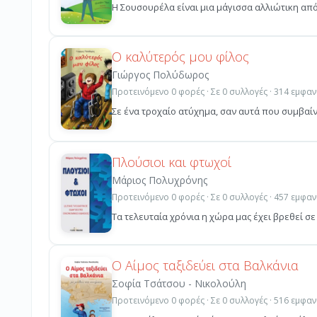
Η Σουσουρέλα είναι μια μάγισσα αλλιώτικη από ό
Ο καλύτερός μου φίλος
Γιώργος Πολύδωρος
Προτεινόμενο 0 φορές · Σε 0 συλλογές · 314 εμφαν
Σε ένα τροχαίο ατύχημα, σαν αυτά που συμβαίν
Πλούσιοι και φτωχοί
Μάριος Πολυχρόνης
Προτεινόμενο 0 φορές · Σε 0 συλλογές · 457 εμφαν
Τα τελευταία χρόνια η χώρα μας έχει βρεθεί σε
Ο Αίμος ταξιδεύει στα Βαλκάνια
Σοφία Τσάτσου - Νικολούλη
Προτεινόμενο 0 φορές · Σε 0 συλλογές · 516 εμφαν