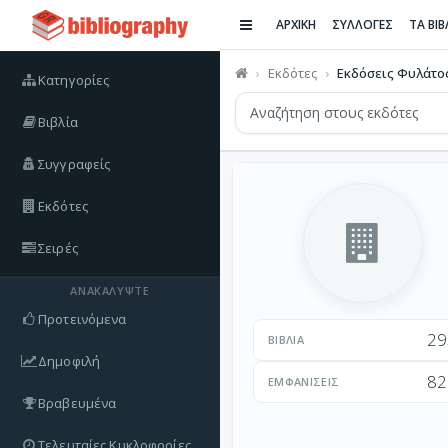
ΑΡΧΙΚΗ
ΣΥΛΛΟΓΕΣ
ΤΑ ΒΙ
Εκδότες
Εκδόσεις Φυλάτο
Κατηγορίες
Βιβλία
Συγγραφείς
Εκδότες
Σειρές
ΑΝΑΚΑΛΎΨΤΕ
Προτεινόμενα
29
ΒΙΒΛΊΑ
Δημοφιλή
82
ΕΜΦΑΝΊΣΕΙΣ
Βραβευμένα
Τελευταίες Κυκλοφορίες