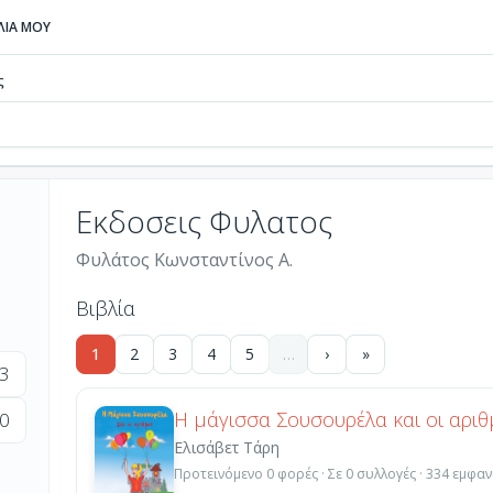
ΒΛΙΑ ΜΟΥ
ς
Εκδοσεις Φυλατος
Φυλάτος Κωνσταντίνος Α.
Βιβλία
1
2
3
4
5
…
›
»
3
Η μάγισσα Σουσουρέλα και οι αριθ
0
Ελισάβετ Τάρη
Προτεινόμενο 0 φορές · Σε 0 συλλογές · 334 εμφαν