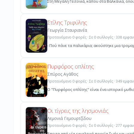
Στη Μεγάλη Γειτονιά, κάπου στα Βαλκάνια, όλοι 
Στίλης Τριφύλης
Γεωργία Σταυριανέα
Προτεινόμενο 0 φορές · Σε 0 συλλογές · 338 εμφαν
- Πού πάνε τα παλικάρια; ακούστηκε μια τρομα
Πυρφόρος οπλίτης
Σπύρος Αγάθος
Προτεινόμενο 0 φορές · Σε 0 συλλογές · 349 εμφαν
Ο "Πυρφόρος οπλίτης" είναι ένα ιστορικό μυθι
Οι τίγρεις της λησμονιάς
Λεμονιά Γεμουρτζίδου
Προτεινόμενο 0 φορές · Σε 0 συλλογές · 277 εμφαν
Έπειτα από μία εφιαλτική πορεία ζωής και μετ