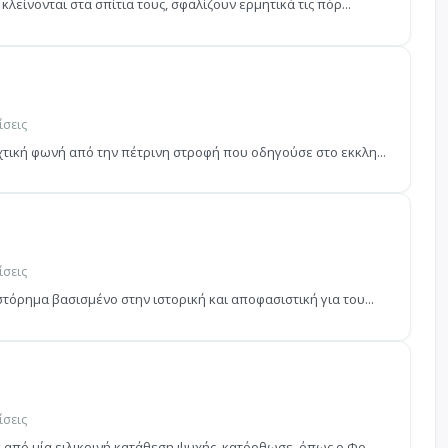
κλείνονται στα σπίτια τους, σφαλίζουν ερμητικά τις πόρ...
ίσεις
χτική φωνή από την πέτρινη στροφή που οδηγούσε στο εκκλη...
ίσεις
στόρημα βασισμένο στην ιστορική και αποφασιστική για του...
ίσεις
ά από μία ειλικρινή κατάθεση ψυχής, κατόρθωσε, όπως ο Φο...