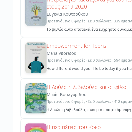
έτους 2019-2020
Ευγενία Κουτσούκου
Προτεινόμενο 0 φορές · Σε 0 συλλογές · 339 εμφαν
Το βιβλίο αυτό αποτελεί ένα εύχρηστο δυναμικ
Empowerment for Teens
Maria Vitoratos
Προτεινόμενο 0 φορές · Σε 0 συλλογές · 594 εμφαν
How different would your life be today if you h
Η Λούλα η λιβελούλα και οι φίλες τ
Μαρία Βουλγαρίδου
Προτεινόμενο 0 φορές · Σε 0 συλλογές · 412 εμφαν
Η Λούλα η Λιβελούλα, είναι μια ποιητικόμορφη 
Η περιπέτεια του Κοκό