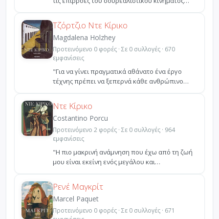
τις επιρροές του σουρεαλιστικού κινήματος
στην ελληνική κ...
Τζόρτζιο Ντε Κίρικο
Magdalena Holzhey
Προτεινόμενο 0 φορές · Σε 0 συλλογές · 670
εμφανίσεις
"Για να γίνει πραγματικά αθάνατο ένα έργο
τέχνης πρέπει να ξεπερνά κάθε ανθρώπινο
μέτρο: η λογική κα...
Ντε Κίρικο
Costantino Porcu
Προτεινόμενο 2 φορές · Σε 0 συλλογές · 964
εμφανίσεις
"Η πιο μακρινή ανάμνηση που έχω από τη ζωή
μου είναι εκείνη ενός μεγάλου και
ψηλοτάβανου δωματίου. Ή...
Ρενέ Μαγκρίτ
Marcel Paquet
Προτεινόμενο 0 φορές · Σε 0 συλλογές · 671