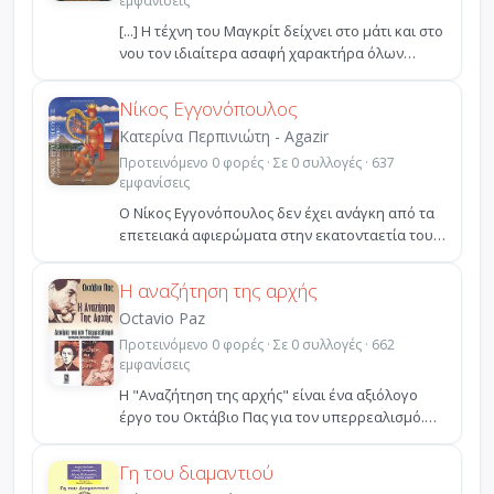
εμφανίσεις
[...] Η τέχνη του Μαγκρίτ δείχνει στο μάτι και στο
νου τον ιδιαίτερα ασαφή χαρακτήρα όλων
εκείνων τω...
Νίκος Εγγονόπουλος
Κατερίνα Περπινιώτη - Agazir
Προτεινόμενο 0 φορές · Σε 0 συλλογές · 637
εμφανίσεις
Ο Νίκος Εγγονόπουλος δεν έχει ανάγκη από τα
επετειακά αφιερώματα στην εκατονταετία του,
ούτε και από...
Η αναζήτηση της αρχής
Octavio Paz
Προτεινόμενο 0 φορές · Σε 0 συλλογές · 662
εμφανίσεις
Η "Αναζήτηση της αρχής" είναι ένα αξιόλογο
έργο του Οκτάβιο Πας για τον υπερρεαλισμό.
Πρόκειται για ...
Γη του διαμαντιού