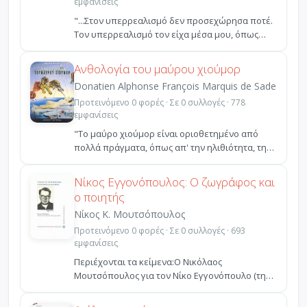
εμφανίσεις
"...Στον υπερρεαλισμό δεν προσεχώρησα ποτέ.
Τον υπερρεαλισμό τον είχα μέσα μου, όπως
είχα μέσα μου τ...
Ανθολογία του μαύρου χιούμορ
Donatien Alphonse François Marquis de Sade
Προτεινόμενο 0 φορές · Σε 0 συλλογές · 778
εμφανίσεις
"Το μαύρο χιούμορ είναι οριοθετημένο από
πολλά πράγματα, όπως απ' την ηλιθιότητα, τη
σκεπτικιστική ε...
Νίκος Εγγονόπουλος: Ο ζωγράφος και
ο ποιητής
Νίκος Κ. Μουτσόπουλος
Προτεινόμενο 0 φορές · Σε 0 συλλογές · 693
εμφανίσεις
Περιέχονται τα κείμενα:Ο Νικόλαος
Μουτσόπουλος για τον Νίκο Εγγονόπουλο (τη
συνέντευξη πήρε ο Λευτέρ...