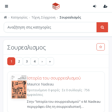
Κατηγορίες
Τέχνη, Σύγχρονη
Σουρεαλισμός
Σουρεαλισμος
1
2
3
4
›
»
Ιστορία του σουρρεαλισμού
Maurice Nadeau
Προτεινόμενο 0 φορές · Σε 0 συλλογές · 756
εμφανίσεις
Στην "Iστορία του σουρρεαλισμού" ο M. Nadeau
περιγράφει όλη τη σουρρεαλιστική
δραστηριότητα, με την ...