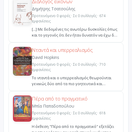
Διάλογος εικόνων
Δημήτρης Τσατσούλης
Προτεινόμενο 0 φορές · Σε 0 συλλογές · 674
εμφανίσεις
[...] Με δεδομένες τις ανωτέρω δυσκολίες όπως
και το γεγονός ότι δεν ήταν δυνατόν να έχω δει
ζωντανά...
Νταντά και υπερρεαλισμός
David Hopkins
Προτεινόμενο 0 φορές · Σε 0 συλλογές · 710
εμφανίσεις
Το νταντά και ο υπερρεαλισμός θεωρούνται
γενικώς δύο από τα πιο γοητευτικά και
σημαίνοντα καλλιτεχνι...
Πέρα από το πραγματικό
Μπία Παπαδοπούλου
Προτεινόμενο 0 φορές · Σε 0 συλλογές · 618
εμφανίσεις
Η έκθεση "Πέρα από το πραγματικό" εξετάζει