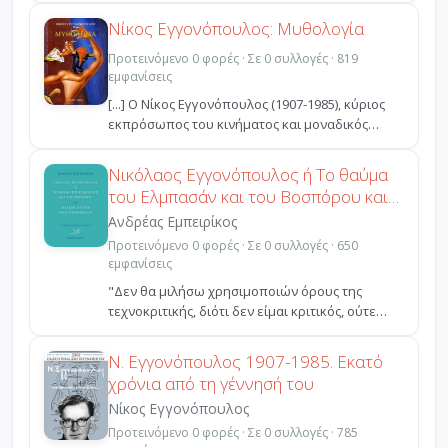
Νίκος Εγγονόπουλος: Μυθολογία
Προτεινόμενο 0 φορές · Σε 0 συλλογές · 819
εμφανίσεις
[...] Ο Νίκος Εγγονόπουλος (1907-1985), κύριος
εκπρόσωπος του κινήματος και μοναδικός
μεσοπολεμικός ...
Νικόλαος Εγγονόπουλος ή Το θαύμα
του Ελμπασάν και του Βοσπόρου και
Διάλεξη για τον Νίκο Εγγονόπουλο
Ανδρέας Εμπειρίκος
Προτεινόμενο 0 φορές · Σε 0 συλλογές · 650
εμφανίσεις
"Δεν θα μιλήσω χρησιμοποιών όρους της
τεχνοκριτικής, διότι δεν είμαι κριτικός, ούτε
τρέφω συμπάθειες...
Ν. Εγγονόπουλος 1907-1985. Εκατό
χρόνια από τη γέννησή του
Νίκος Εγγονόπουλος
Προτεινόμενο 0 φορές · Σε 0 συλλογές · 785