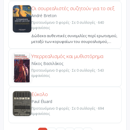
Οι σουρεαλιστές συζητούν για το σεξ
André Breton
Προτεινόμενο 0 φορές · Σε 0 συλλογές · 640
εμφανίσεις
Δώδεκα αυθεντικές συνομιλίες περί ερωτισμού,
μεταξύ των κορυφαίων του σουρεαλισμού,
καταγεγραμμένες ...
Υπερρεαλισμός και μυθιστόρημα
Νίκος Βασιλάκος
Προτεινόμενο 0 φορές · Σε 0 συλλογές · 543
εμφανίσεις
Εύκολο
Paul Éluard
Προτεινόμενο 0 φορές · Σε 0 συλλογές · 694
εμφανίσεις