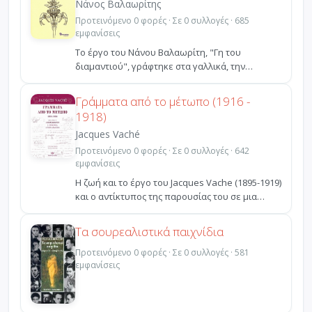
Νάνος Βαλαωρίτης
Προτεινόμενο 0 φορές · Σε 0 συλλογές · 685
εμφανίσεις
Το έργο του Νάνου Βαλαωρίτη, "Γη του
διαμαντιού", γράφτηκε στα γαλλικά, την
περίοδο που ο ποιητής ήτ...
Γράμματα από το μέτωπο (1916 -
1918)
Jacques Vaché
Προτεινόμενο 0 φορές · Σε 0 συλλογές · 642
εμφανίσεις
Η ζωή και το έργο του Jacques Vache (1895-1919)
και ο αντίκτυπος της παρουσίας του σε μια
μικρή ομάδ...
Τα σουρεαλιστικά παιχνίδια
Προτεινόμενο 0 φορές · Σε 0 συλλογές · 581
εμφανίσεις