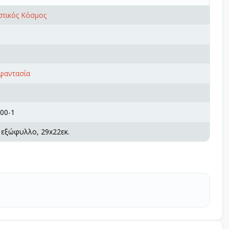
στικός Κόσμος
 φαντασία
00-1
 εξώφυλλο, 29x22εκ.