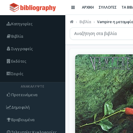
ΑΡΧΙΚΗ
ΣΥΛΛΟΓΕΣ
ΤΑ ΒΙ
Βιβλία
Vampire η μεταμφί
Κατηγορίες
Βιβλία
Συγγραφείς
Εκδότες
Σειρές
ΑΝΑΚΑΛΎΨΤΕ
Προτεινόμενα
Δημοφιλή
Βραβευμένα
Τελευταίες Κυκλοφορίες