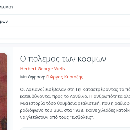
ΒΛΙΑ ΜΟΥ
σμων
Ο πολεμος των κοσμων
Herbert George Wells
Μετάφραση:
Γιώργος Κυριαζής
Οι Αρειανοί εισέβαλαν στη Γη! Καταστρέφοντας τα πά
κατευθύνονται προς το Λονδίνο. Η ανθρωπότητα ολό
Μια ιστορία τόσο θαυμάσια ρεαλιστική, που η ραδιο
ραδιόφωνο του BBC, στα 1938, έκανε χιλιάδες κατοί
να γλιτώσουν από τους "εισβολείς".