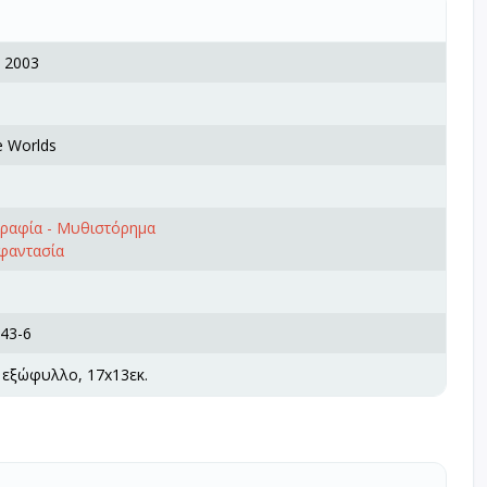
, 2003
e Worlds
γραφία - Μυθιστόρημα
 φαντασία
43-6
 εξώφυλλο, 17x13εκ.