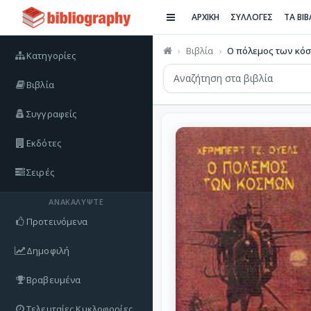
ΑΡΧΙΚΗ
ΣΥΛΛΟΓΕΣ
ΤΑ ΒΙ
Βιβλία
Ο πόλεμος των κό
Κατηγορίες
Βιβλία
Συγγραφείς
Εκδότες
Σειρές
ΑΝΑΚΑΛΎΨΤΕ
Προτεινόμενα
Δημοφιλή
Βραβευμένα
Τελευταίες Κυκλοφορίες