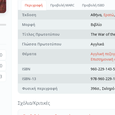
Περιγραφή
Προβολή MARC
Προβολή ISBD
Έκδοση
Αθήνα,
Ερατώ
Μορφή
Βιβλίο
Τίτλος Πρωτοτύπου
The War of th
Γλώσσα Πρωτοτύπου
Αγγλικά
Θέματα
Αγγλική πεζο
0
Επιστημονική
0
ISBN
960-229-143-5
3
ISBN-13
978-960-229-1
Φυσική περιγραφή
396σ., Σκληρό
Σχόλια/Κριτικές