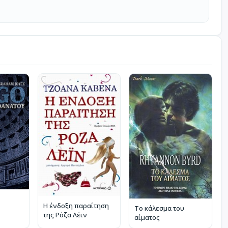
Η ένδοξη παραίτηση
Το κάλεσμα του
της Ρόζα Λέιν
αίματος