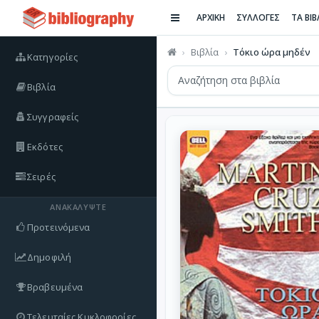
ΑΡΧΙΚΗ
ΣΥΛΛΟΓΕΣ
ΤΑ ΒΙ
Βιβλία
Τόκιο ώρα μηδέν
Κατηγορίες
Βιβλία
Συγγραφείς
Εκδότες
Σειρές
ΑΝΑΚΑΛΎΨΤΕ
Προτεινόμενα
Δημοφιλή
Βραβευμένα
Τελευταίες Κυκλοφορίες