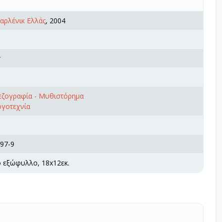
 Χαρλένικ Ελλάς
, 2004
r
πεζογραφία - Μυθιστόρημα
ογοτεχνία
97-9
ό εξώφυλλο, 18x12εκ.