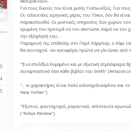
σκουραίνουν.
Για τους δικούς του είναι μισός Γιαπωνέζος. Για τους
Οι τελευταίες ειρηνικές μέρες του Τόκιο, δεν θα είνα
παρακολουθεί. Οι μυστικές υπηρεσίες δύο χωρών το
ερωμένη του προτιμά να τον σκοτώσει παρά να τον χ
την εξόφλησή του...
Παραμονή της επίθεσης στο Περλ Χάρμπορ, ο Χάρι ίσ
θα συνταχτεί -αν καταφέρει πρώτα να γλιτώσει από τ
"Ένα επιδέξια δομημένο και με εξωτική ατμόσφαιρα θ
0
συναρπαστικό όσο κάθε βιβλίο του Smith" (Amazon.c
4
"... οι χαρακτήρες είναι πολύ καλοσχεδιασμένοι και τ
5
New Yorker")
"Έξυπνο, φανταχτερό, ρομαντικό, απίστευτα αγωνιώδ
("Kirkus Review")