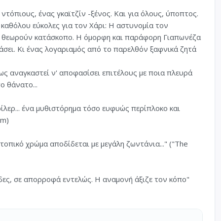
 ντόπιους, ένας γκαϊτζίν -ξένος. Και για όλους, ύποπτος.
ι καθόλου εύκολες για τον Χάρι: Η αστυνομία τον
ν θεωρούν κατάσκοπο. Η όμορφη και παράφορη Γιαπωνέζα
άσει. Κι ένας λογαριαμός από το παρελθόν ξαφνικά ζητά
ως αναγκαστεί ν' αποφασίσει επιτέλους με ποια πλευρά
ο θάνατο...
ρίλερ... ένα μυθιστόρημα τόσο ευφυώς περίπλοκο και
om)
ο τοπικό χρώμα αποδίδεται με μεγάλη ζωντάνια..." ("The
ες, σε απορροφά εντελώς. Η αναμονή άξιζε τον κόπο"