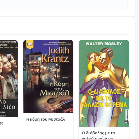
Η κόρη του Μιστράλ
ης
Ο διάβολος με το
γαλάζιο φόρεμα