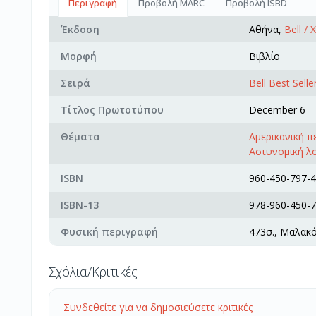
Περιγραφή
Προβολή MARC
Προβολή ISBD
Έκδοση
Αθήνα,
Bell /
Μορφή
Βιβλίο
Σειρά
Bell Best Selle
Τίτλος Πρωτοτύπου
December 6
Θέματα
Αμερικανική 
Αστυνομική λ
ISBN
960-450-797-4
ISBN-13
978-960-450-7
Φυσική περιγραφή
473σ., Μαλακ
Σχόλια/Κριτικές
Συνδεθείτε για να δημοσιεύσετε κριτικές