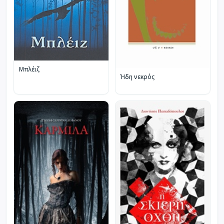
Μπλέιζ
Ήδη νεκρός