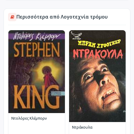
Περισσότερα από Λογοτεχνία τρόμου
Ντολόρες Κλέμπορν
Ντράκουλα