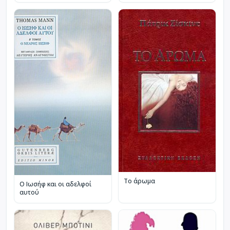
Το άρωμα
Ο Ιωσήφ και οι αδελφοί
αυτού