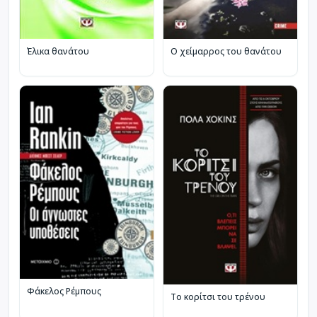
Έλικα θανάτου
Ο χείμαρρος του θανάτου
Φάκελος Ρέμπους
Το κορίτσι του τρένου