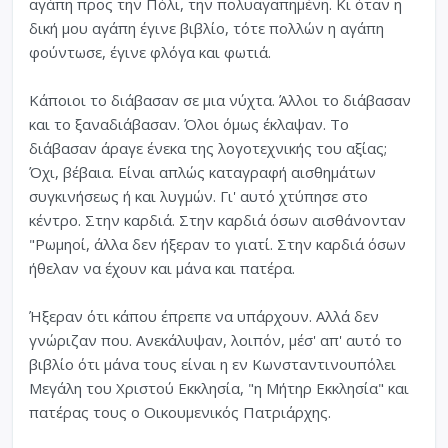
αγάπη προς την Πόλι, την πολυαγαπημένη. Κι όταν η
δική μου αγάπη έγινε βιβλίο, τότε πολλών η αγάπη
φούντωσε, έγινε φλόγα και φωτιά.
Κάποιοι το διάβασαν σε μια νύχτα. Άλλοι το διάβασαν
και το ξαναδιάβασαν. Όλοι όμως έκλαψαν. Το
διάβασαν άραγε ένεκα της λογοτεχνικής του αξίας;
Όχι, βέβαια. Είναι απλώς καταγραφή αισθημάτων
συγκινήσεως ή και λυγμών. Γι' αυτό χτύπησε στο
κέντρο. Στην καρδιά. Στην καρδιά όσων αισθάνονταν
"Ρωμηοί, άλλα δεν ήξεραν το γιατί. Στην καρδιά όσων
ήθελαν να έχουν και μάνα και πατέρα.
Ήξεραν ότι κάπου έπρεπε να υπάρχουν. Αλλά δεν
γνώριζαν που. Ανεκάλυψαν, λοιπόν, μέσ' απ' αυτό το
βιβλίο ότι μάνα τους είναι η εν Κωνσταντινουπόλει
Μεγάλη του Χριστού Εκκλησία, "η Μήτηρ Εκκλησία" και
πατέρας τους ο Οικουμενικός Πατριάρχης.