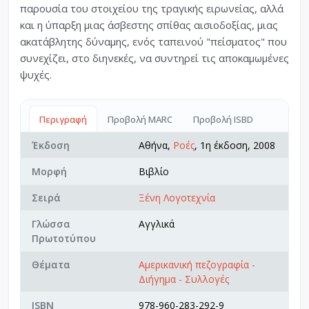
παρουσία του στοιχείου της τραγικής ειρωνείας, αλλά
και η ύπαρξη μιας άσβεστης σπίθας αισιοδοξίας, μιας
ακατάβλητης δύναμης, ενός ταπεινού "πείσματος" που
συνεχίζει, στο διηνεκές, να συντηρεί τις αποκαμωμένες
ψυχές.
Περιγραφή
Προβολή MARC
Προβολή ISBD
Έκδοση
Αθήνα,
Ροές
, 1η έκδοση, 2008
Μορφή
Βιβλίο
Σειρά
Ξένη Λογοτεχνία
Γλώσσα
Αγγλικά
Πρωτοτύπου
Θέματα
Αμερικανική πεζογραφία -
Διήγημα - Συλλογές
ISBN
978-960-283-292-9