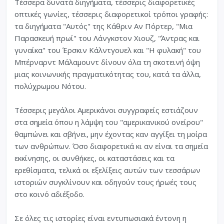
Τέσσερα δυνατά διηγήματα, τέσσερις διαφορετικές
οπτικές γωνίες, τέσσερις διαφορετικοί τρόποι γραφής:
τα διηγήματα "Αυτός" της Κάθριν Αν Πόρτερ, "Μια
Παρασκευή πρωί" του Λάνγκστον Χιουζ, "Άντρας και
γυναίκα" του Έρσκιν Κάλντγουελ και "Η φυλακή" του
Μπέρναρντ Μάλαμουντ δίνουν όλα τη σκοτεινή όψη
μιας κοινωνικής πραγματικότητας του, κατά τα άλλα,
πολύχρωμου Νότου.
Τέσσερις μεγάλοι Αμερικάνοι συγγραφείς εστιάζουν
στα σημεία όπου η λάμψη του "αμερικανικού ονείρου"
θαμπώνει και σβήνει, μην έχοντας καν αγγίξει τη μοίρα
των ανθρώπων. Όσο διαφορετικά κι αν είναι τα σημεία
εκκίνησης, οι συνθήκες, οι καταστάσεις και τα
ερεθίσματα, τελικά οι εξελίξεις αυτών των τεσσάρων
ιστοριών συγκλίνουν και οδηγούν τους ήρωές τους
στο κοινό αδιέξοδο.
Σε όλες τις ιστορίες είναι εντυπωσιακά έντονη η