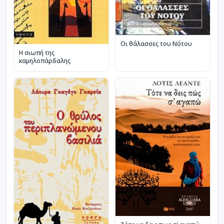
Οι θάλασσες του Νότου
Η σιωπή της
καμηλοπάρδαλης