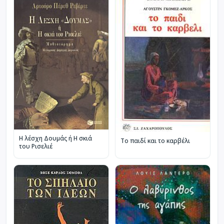
Η λέσχη Δουμάς ή Η σκιά
Το παιδί και το καρβέλι
του Ρισελιέ