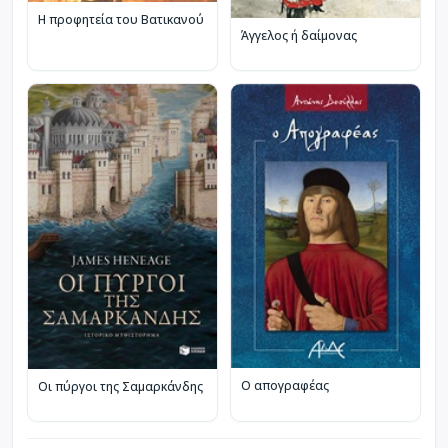
Η προφητεία του Βατικανού
Άγγελος ή δαίμονας
Ο απογραφέας
Οι πύργοι της Σαμαρκάνδης