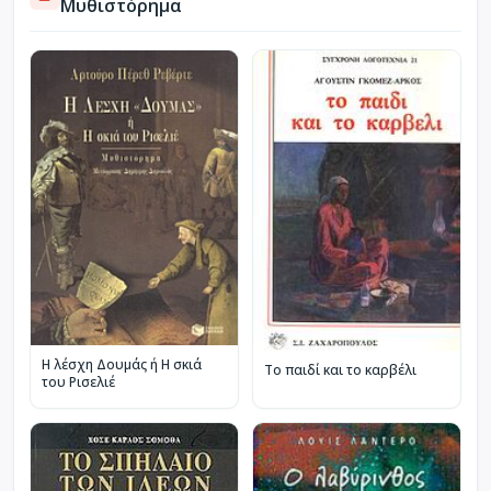
Μυθιστόρημα
Η λέσχη Δουμάς ή Η σκιά
Το παιδί και το καρβέλι
του Ρισελιέ