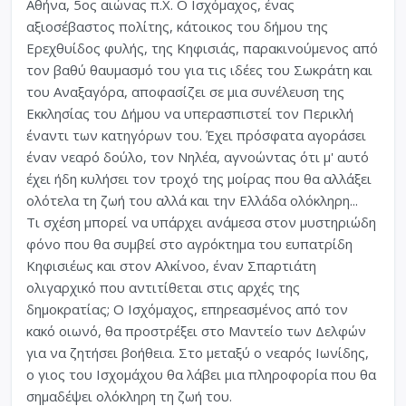
Αθήνα, 5ος αιώνας π.Χ. Ο Ισχόμαχος, ένας
αξιοσέβαστος πολίτης, κάτοικος του δήμου της
Ερεχθυίδος φυλής, της Κηφισιάς, παρακινούμενος από
τον βαθύ θαυμασμό του για τις ιδέες του Σωκράτη και
του Αναξαγόρα, αποφασίζει σε μια συνέλευση της
Εκκλησίας του Δήμου να υπερασπιστεί τον Περικλή
έναντι των κατηγόρων του. Έχει πρόσφατα αγοράσει
έναν νεαρό δούλο, τον Νηλέα, αγνοώντας ότι μ' αυτό
έχει ήδη κυλήσει τον τροχό της μοίρας που θα αλλάξει
ολότελα τη ζωή του αλλά και την Ελλάδα ολόκληρη...
Τι σχέση μπορεί να υπάρχει ανάμεσα στον μυστηριώδη
φόνο που θα συμβεί στο αγρόκτημα του ευπατρίδη
Κηφισιέως και στον Αλκίνοο, έναν Σπαρτιάτη
ολιγαρχικό που αντιτίθεται στις αρχές της
δημοκρατίας; Ο Ισχόμαχος, επηρεασμένος από τον
κακό οιωνό, θα προστρέξει στο Μαντείο των Δελφών
για να ζητήσει βοήθεια. Στο μεταξύ ο νεαρός Ιωνίδης,
ο γιος του Ισχομάχου θα λάβει μια πληροφορία που θα
σημαδέψει ολόκληρη τη ζωή του.