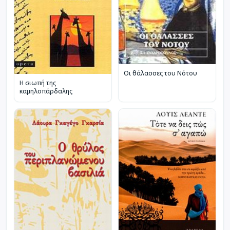
Οι θάλασσες του Νότου
Η σιωπή της
καμηλοπάρδαλης