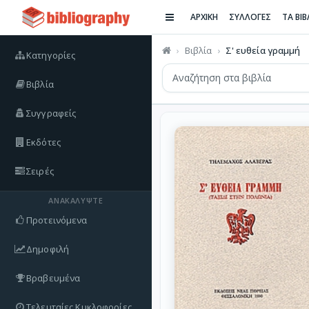
ΑΡΧΙΚΗ
ΣΥΛΛΟΓΕΣ
ΤΑ ΒΙ
Βιβλία
Σ' ευθεία γραμμή
Κατηγορίες
Βιβλία
Συγγραφείς
Εκδότες
Σειρές
ΑΝΑΚΑΛΎΨΤΕ
Προτεινόμενα
Δημοφιλή
Βραβευμένα
Τελευταίες Κυκλοφορίες