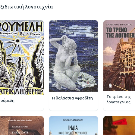
ξιδιωτική λογοτεχνία
Το τρένο της
Η θαλάσσια Αφροδίτη
Ρούμελη
λογοτεχνίας