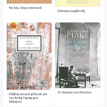
Να λέω λόγια σκοτεινά
Επίκαιρη συμβουλή
Οι ελεγείες του Ντουίνο
Ρέκβιεμ για μια φίλη και για
τον Βολφ Γκραφ φον
Κάλκροϊτ