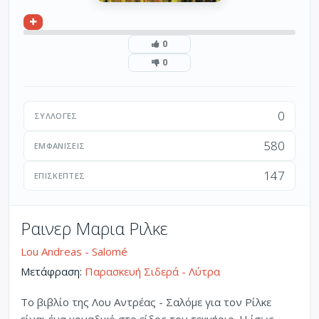
0
0
0
ΣΥΛΛΟΓΈΣ
580
ΕΜΦΑΝΊΣΕΙΣ
147
ΕΠΙΣΚΈΠΤΕΣ
Ραινερ Μαρια Ριλκε
Lou Andreas - Salomé
Μετάφραση:
Παρασκευή Σιδερά - Λύτρα
Το βιβλίο της Λου Αντρέας - Σαλόμε για τον Ρίλκε
είναι ένα μοναδικό στο είδος του τεκμήριο. Η ίσως