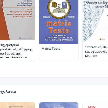
Ψυχομετρικά
Στατιστική, θε
Matrix Tests
εργαλεία αξιολόγησης
και εφαρμογές 
του θυμού, της
MS-Excel
επιθετικότητας και
του εκφοβισμού
υχολογία