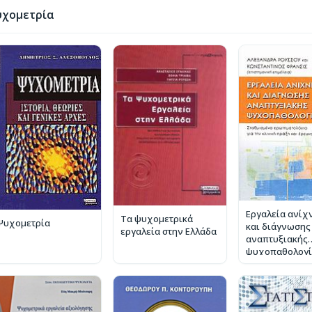
υχομετρία
Εργαλεία ανίχ
Τα ψυχομετρικά
Ψυχομετρία
και διάγνωσης
εργαλεία στην Ελλάδα
αναπτυξιακής
ψυχοπαθολογί