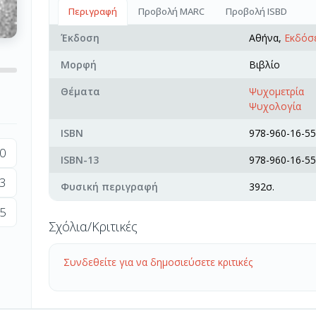
Περιγραφή
Προβολή MARC
Προβολή ISBD
Έκδοση
Αθήνα,
Εκδόσε
Μορφή
Βιβλίο
Θέματα
Ψυχομετρία
Ψυχολογία
ISBN
978-960-16-55
0
ISBN-13
978-960-16-55
3
Φυσική περιγραφή
392σ.
5
Σχόλια/Κριτικές
Συνδεθείτε για να δημοσιεύσετε κριτικές