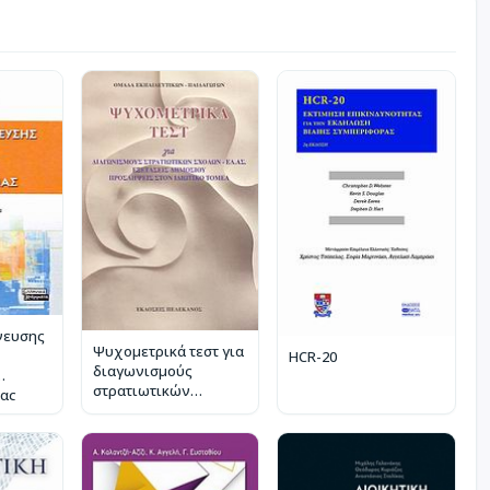
νευσης
Ψυχομετρικά τεστ για
HCR-20
διαγωνισμούς
στρατιωτικών
ας
σχολών - ΕΛ.ΑΣ.,
εξετάσεις δημοσίου,
προσλήψεις στον
ιδιωτικό τομέα