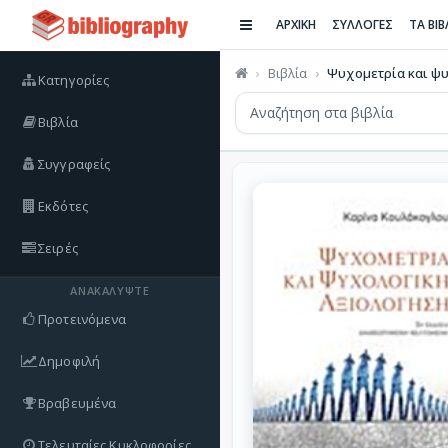
ΑΡΧΙΚΗ
ΣΥΛΛΟΓΕΣ
ΤΑ ΒΙ
Βιβλία
Ψυχομετρία και ψυχ
Κατηγορίες
Βιβλία
Συγγραφείς
Εκδότες
Σειρές
ΑΝΑΚΑΛΎΨΤΕ
Προτεινόμενα
Δημοφιλή
Βραβευμένα
Τελευταίες Κυκλοφορίες