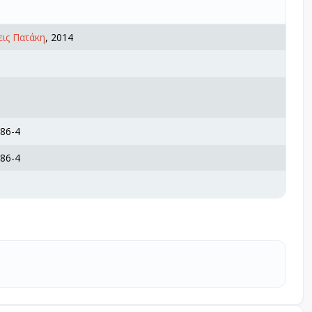
ις Πατάκη
, 2014
86-4
86-4