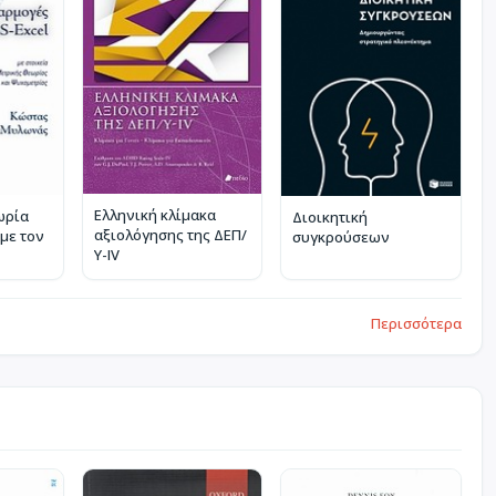
Ελληνική κλίμακα
ωρία
Διοικητική
αξιολόγησης της ΔΕΠ/
με τον
συγκρούσεων
Υ-IV
Περισσότερα