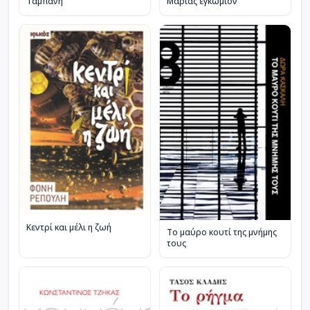
Ταμπάνη
Μαρίας εγκώμιον
Κεντρί και μέλι η ζωή
Το μαύρο κουτί της μνήμης
τους