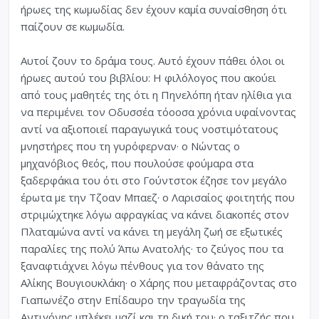
ήρωες της κωμωδίας δεν έχουν καμία συναίσθηση ότι
παίζουν σε κωμωδία.
Αυτοί ζουν το δράμα τους. Αυτό έχουν πάθει όλοι οι
ήρωες αυτού του βιβλίου: Η φιλόλογος που ακούει
από τους μαθητές της ότι η Πηνελόπη ήταν ηλίθια για
να περιμένει τον Οδυσσέα τόοοσα χρόνια υφαίνοντας
αντί να αξιοποιεί παραγωγικά τους νοστιμότατους
μνηστήρες που τη γυρόφερναν· ο Νώντας ο
μηχανόβιος θεός, που πουλούσε φούμαρα στα
ξαδερφάκια του ότι στο Γούντστοκ έζησε τον μεγάλο
έρωτα με την Τζοαν Μπαεζ· ο Λαρισαίος φοιτητής που
στριμώχτηκε λόγω αφραγκίας να κάνει διακοπές στον
Πλαταμώνα αντί να κάνει τη μεγάλη ζωή σε εξωτικές
παραλίες της πολύ Άπω Ανατολής· το ζεύγος που τα
ξαναφτιάχνει λόγω πένθους για τον θάνατο της
Αλίκης Βουγιουκλάκη· ο Χάρης που μεταφράζοντας στο
Γιαπωνέζο στην Επίδαυρο την τραγωδία της
Αντιγόνης μπλέκει μαζί και τη δική του· ο ταξιτζής που