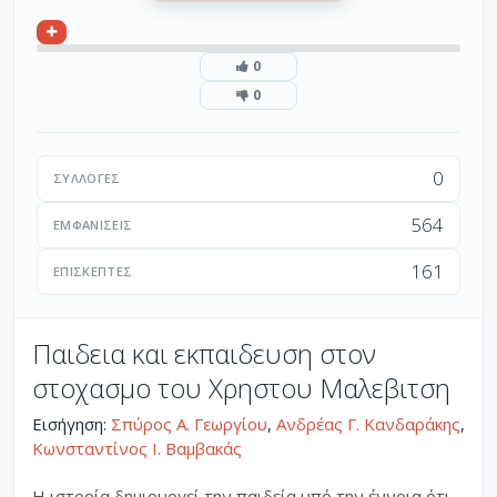
0
0
0
ΣΥΛΛΟΓΈΣ
564
ΕΜΦΑΝΊΣΕΙΣ
161
ΕΠΙΣΚΈΠΤΕΣ
Παιδεια και εκπαιδευση στον
στοχασμο του Χρηστου Μαλεβιτση
Εισήγηση:
Σπύρος Α. Γεωργίου
,
Ανδρέας Γ. Κανδαράκης
,
Κωνσταντίνος Ι. Βαμβακάς
Η ιστορία δημιουργεί την παιδεία υπό την έννοια ότι