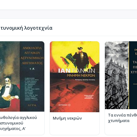
τυνομική λογοτεχνία
Τα εννέα πένθ
Ανθολογία αγγλικού
Μνήμη νεκρών
χτυπήματα
αστυνομικού
διηγήματος, Α'