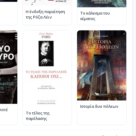
Η ένδοξη παραίτηση
Το κάλεσμα του
της Ρόζα Λέιν
αίματος
Ιστορία δυο πόλεων
ποτέ
Το τέλος της
παρέλασης