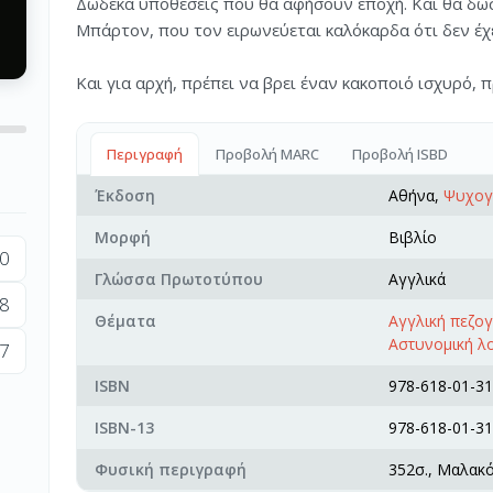
Δώδεκα υποθέσεις που θα αφήσουν εποχή. Και θα δώ
Μπάρτον, που τον ειρωνεύεται καλόκαρδα ότι δεν έχ
Και για αρχή, πρέπει να βρει έναν κακοποιό ισχυρό, 
Περιγραφή
Προβολή MARC
Προβολή ISBD
Έκδοση
Αθήνα,
Ψυχογ
Μορφή
Βιβλίο
0
Γλώσσα Πρωτοτύπου
Αγγλικά
8
Θέματα
Αγγλική πεζο
Αστυνομική λ
7
ISBN
978-618-01-31
ISBN-13
978-618-01-31
Φυσική περιγραφή
352σ., Μαλακ