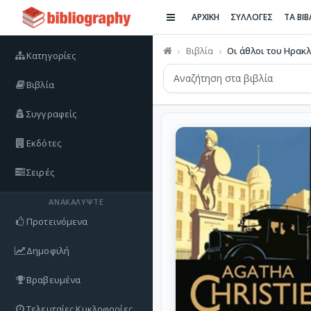
ΑΡΧΙΚΗ
ΣΥΛΛΟΓΕΣ
ΤΑ ΒΙ
Βιβλία
Οι άθλοι του Ηρακ
Κατηγορίες
Βιβλία
Συγγραφείς
Εκδότες
Σειρές
ΑΝΑΚΑΛΎΨΤΕ
Προτεινόμενα
Δημοφιλή
Βραβευμένα
Τελευταίες Κυκλοφορίες