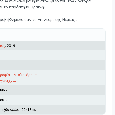
σουν ένα καλό μάθημα στον φίλο του τον δόκτορα
ει το παράστημα Ηρακλή!
προβεβλημένο σαν το Λιοντάρι της Νεμέας...
ιός
, 2019
γραφία - Μυθιστόρημα
ογοτεχνία
80-2
80-2
ό εξώφυλλο, 20x13εκ.