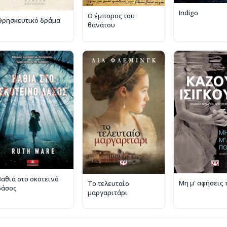
Indigo
Ο έμπορος του
Θρησκευτικό δράμα
θανάτου
Βαθιά στο σκοτεινό
Μη μ' αφήσεις 
Το τελευταίο
δάσος
μαργαριτάρι