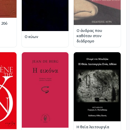
 20ό
Ο άνδρας που
καθόταν στον
Ο κύων
διάδρομο
Η θεία λειτουργία