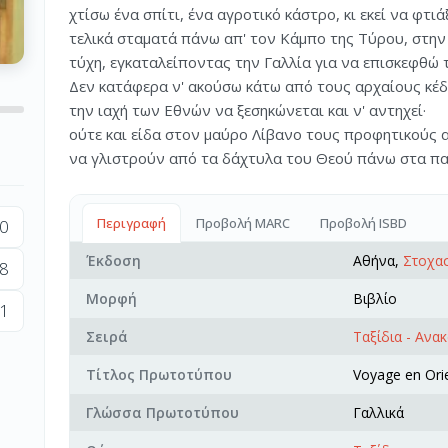
χτίσω ένα σπίτι, ένα αγροτικό κάστρο, κι εκεί να φτι
τελικά σταματά πάνω απ' τον Κάμπο της Τύρου, στην 
τύχη, εγκαταλείποντας την Γαλλία για να επισκεφθώ 
Δεν κατάφερα ν' ακούσω κάτω από τους αρχαίους κέ
την ιαχή των Εθνών να ξεσηκώνεται και ν' αντηχεί·
ούτε και είδα στον μαύρο Λίβανο τους προφητικούς 
να γλιστρούν από τα δάχτυλα του Θεού πάνω στα παλά
Περιγραφή
Προβολή MARC
Προβολή ISBD
0
Έκδοση
Αθήνα,
Στοχα
8
Μορφή
Βιβλίο
1
Σειρά
Ταξίδια - Ανα
Τίτλος Πρωτοτύπου
Voyage en Ori
Γλώσσα Πρωτοτύπου
Γαλλικά