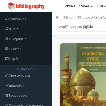
ΑΡΧΙΚΗ
ΣΥΛΛΟΓΕΣ
ΤΑ ΒΙ
Βιβλία
Οδοιπορικό ψυχής
Κατηγορίες
Βιβλία
Συγγραφείς
Εκδότες
Σειρές
ΑΝΑΚΑΛΎΨΤΕ
Προτεινόμενα
Δημοφιλή
Βραβευμένα
Τελευταίες Κυκλοφορίες