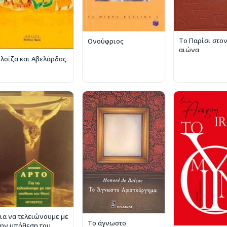
Το Παρίσι στον
Ονούφριος
αιώνα
Ελοΐζα και Αβελάρδος
Για να τελειώνουμε με
Το άγνωστο
την υπόθεση του