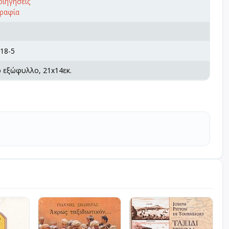
ριηγήσεις
γραφία
18-5
ό εξώφυλλο, 21x14εκ.