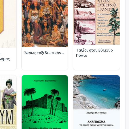
Ταξίδι στον Εύξεινο
Άκρως ταξιδιωτικόν...
ό
Πόντο
λάμας