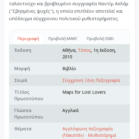
ταλαντούχο και βραβευμένο συγγραφέα Ναντίμ Ασλάμ
("Σβησμένες ψυχές"), η οποία επιπλέον αποτελεί και
υπόδειγμα σύγχρονου πολιτικού μυθιστορήματος.
Περιγραφή
Προβολή MARC
Προβολή ISBD
Έκδοση
Αθήνα,
Τόπος
, 1η έκδοση,
2010
Μορφή
Βιβλίο
Σειρά
Σύγχρονη Ξένη Πεζογραφία
Τίτλος
Maps for Lost Lovers
Πρωτοτύπου
Γλώσσα
Αγγλικά
Πρωτοτύπου
Θέματα
Αγγλόφωνη πεζογραφία
(Πακιστάν) - Μυθιστόρημα