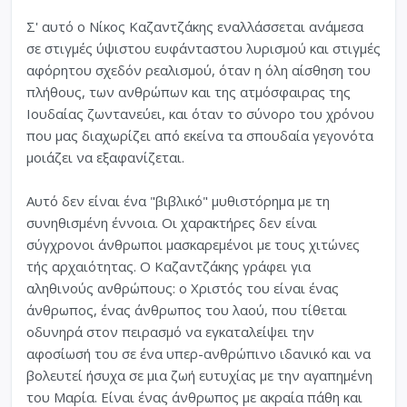
Σ' αυτό ο Νίκος Καζαντζάκης εναλλάσσεται ανάμεσα
σε στιγμές ύψιστου ευφάνταστου λυρισμού και στιγμές
αφόρητου σχεδόν ρεαλισμού, όταν η όλη αίσθηση του
πλήθους, των ανθρώπων και της ατμόσφαιρας της
Ιουδαίας ζωντανεύει, και όταν το σύνορο του χρόνου
που μας διαχωρίζει από εκείνα τα σπουδαία γεγονότα
μοιάζει να εξαφανίζεται.
Αυτό δεν είναι ένα "βιβλικό" μυθιστόρημα με τη
συνηθισμένη έννοια. Οι χαρακτήρες δεν είναι
σύγχρονοι άνθρωποι μασκαρεμένοι με τους χιτώνες
τής αρχαιότητας. Ο Καζαντζάκης γράφει για
αληθινούς ανθρώπους: ο Χριστός του είναι ένας
άνθρωπος, ένας άνθρωπος του λαού, που τίθεται
οδυνηρά στον πειρασμό να εγκαταλείψει την
αφοσίωσή του σε ένα υπερ-ανθρώπινο ιδανικό και να
βολευτεί ήσυχα σε μια ζωή ευτυχίας με την αγαπημένη
του Μαρία. Είναι ένας άνθρωπος με ακραία πάθη και