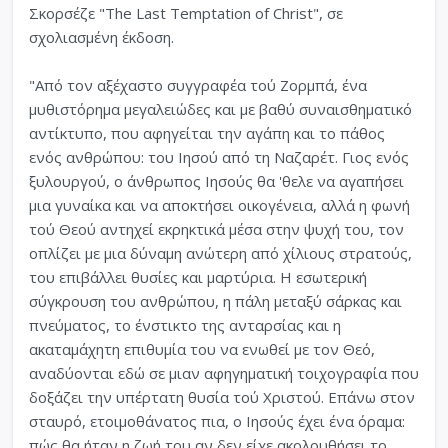
Σκορσέζε "The Last Temptation of Christ", σε
σχολιασμένη έκδοση.
"Από τον αξέχαστο συγγραφέα τού Ζορμπά, ένα
μυθιστόρημα μεγαλειώδες και με βαθύ συναισθηματικό
αντίκτυπο, που αφηγείται την αγάπη και το πάθος
ενός ανθρώπου: του Ιησού από τη Ναζαρέτ. Γιος ενός
ξυλουργού, ο άνθρωπος Ιησούς θα 'θελε να αγαπήσει
μια γυναίκα και να αποκτήσει οικογένεια, αλλά η φωνή
τού Θεού αντηχεί εκρηκτικά μέσα στην ψυχή του, τον
οπλίζει με μια δύναμη ανώτερη από χίλιους στρατούς,
του επιβάλλει θυσίες και μαρτύρια. Η εσωτερική
σύγκρουση του ανθρώπου, η πάλη μεταξύ σάρκας και
πνεύματος, το ένστικτο της ανταρσίας και η
ακαταμάχητη επιθυμία του να ενωθεί με τον Θεό,
αναδύονται εδώ σε μιαν αφηγηματική τοιχογραφία που
δοξάζει την υπέρτατη θυσία τού Χριστού. Επάνω στον
σταυρό, ετοιμοθάνατος πια, ο Ιησούς έχει ένα όραμα:
πώς θα ήταν η ζωή του αν δεν είχε ακολουθήσει το