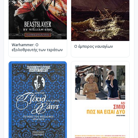
Warhammer: Ο
Ο έμπορος ναυαγίων
εξολοθρευτής των τεράτων