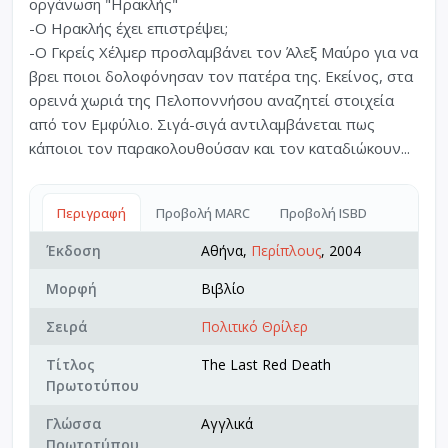
οργάνωση "Ηρακλής"
-Ο Ηρακλής έχει επιστρέψει;
-Ο Γκρείς Χέλμερ προσλαμβάνει τον Άλεξ Μαύρο για να
βρει ποιοι δολοφόνησαν τον πατέρα της. Εκείνος, στα
ορεινά χωριά της Πελοποννήσου αναζητεί στοιχεία
από τον Εμφύλιο. Σιγά-σιγά αντιλαμβάνεται πως
κάποιοι τον παρακολουθούσαν και τον καταδιώκουν...
Περιγραφή
Προβολή MARC
Προβολή ISBD
Έκδοση
Αθήνα,
Περίπλους
, 2004
Μορφή
Βιβλίο
Σειρά
Πολιτικό Θρίλερ
Τίτλος
The Last Red Death
Πρωτοτύπου
Γλώσσα
Αγγλικά
Πρωτοτύπου