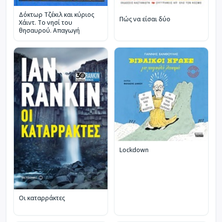
Δόκτωρ Τζέκιλ και κύριος
Πώς να είσαι δύο
Χάιντ. Το νησί του
θησαυρού. Απαγωγή
Lockdown
Οι καταρράκτες