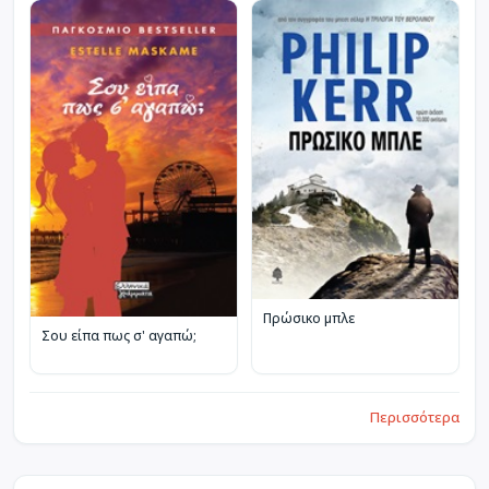
Πρώσικο μπλε
Σου είπα πως σ' αγαπώ;
Περισσότερα