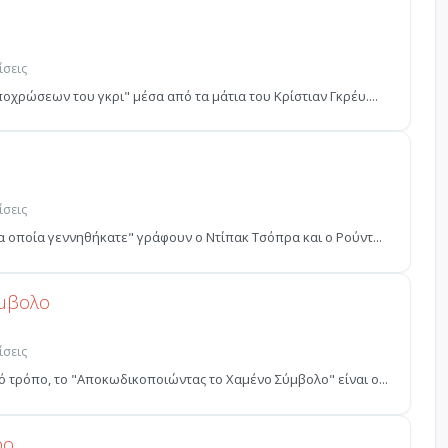
ίσεις
οχρώσεων του γκρι" µέσα από τα µάτια του Κρίστιαν Γκρέυ....
ίσεις
α οποία γεννηθήκατε" γράφουν ο Ντίπακ Τσόπρα και ο Ρούντ...
ύμβολο
ίσεις
 τρόπο, το "Αποκωδικοποιώντας το Χαμένο Σύμβολο" είναι ο...
ρο