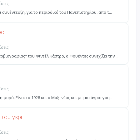
ίσεις
 συνέντευξη, για το περιοδικό του Πανεπιστημίου, από τ...
ρο
ίσεις
βιογραφίας" του Φιντέλ Κάστρο, ο Φουέντες συνεχίζει την ...
ίσεις
ορά. Είναι το 1928 και ο Μαξ -νέος και με μια άγρια γοη...
 του γκρι
ίσεις