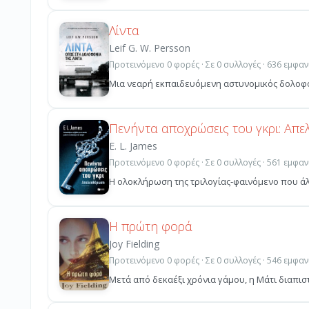
Λίντα
Leif G. W. Persson
Προτεινόμενο 0 φορές · Σε 0 συλλογές · 636 εμφαν
Mια νεαρή εκπαιδευόμενη αστυνομικός δολοφονε
Πενήντα αποχρώσεις του γκρι: Απ
E. L. James
Προτεινόμενο 0 φορές · Σε 0 συλλογές · 561 εμφαν
Η ολοκλήρωση της τριλογίας-φαινόμενο που άλ
Η πρώτη φορά
Joy Fielding
Προτεινόμενο 0 φορές · Σε 0 συλλογές · 546 εμφαν
Μετά από δεκαέξι χρόνια γάμου, η Μάτι διαπιστ