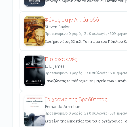
Αποκαρδιωμένη από τα σκοτεινά μυστικά του βα
Φόνος στην Αππία οδό
Steven Saylor
Προτεινόμενο 0 φορές · Σε 0 συλλογές · 509 εμφαν
Σωτήριον έτος 52 π.Χ. Το πτώμα του Πόπλιου Κ
Πιο σκοτεινές
E. L. James
Προτεινόμενο 0 φορές · Σε 0 συλλογές · 601 εμφαν
Ξαναζώντας το πάθος και τη μαγεία των "Πενήν
Τα χρόνια της βραδύτητας
Fernando Aramburu
Προτεινόμενο 0 φορές · Σε 0 συλλογές · 531 εμφαν
Στα τέλη της δεκαετίας του ’60, ο οχτάχρονος Τσ