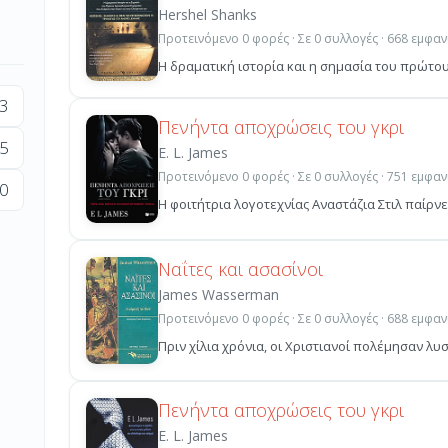
Hershel Shanks
Προτεινόμενο 0 φορές · Σε 0 συλλογές · 668 εμφαν
Η δραματική ιστορία και η σημασία του πρώτου
3
Πενήντα αποχρώσεις του γκρι
5
E. L. James
Προτεινόμενο 0 φορές · Σε 0 συλλογές · 751 εμφαν
0
Η φοιτήτρια λογοτεχνίας Αναστάζια Στιλ παίρνει
Ναΐτες και ασασίνοι
James Wasserman
Προτεινόμενο 0 φορές · Σε 0 συλλογές · 688 εμφαν
Πριν χίλια χρόνια, οι Χριστιανοί πολέμησαν λ
Πενήντα αποχρώσεις του γκρι
E. L. James