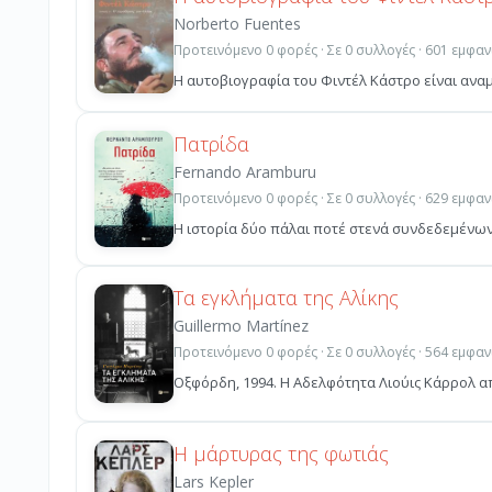
Norberto Fuentes
Προτεινόμενο 0 φορές · Σε 0 συλλογές · 601 εμφαν
Η αυτοβιογραφία του Φιντέλ Κάστρο είναι αναμφ
Πατρίδα
Fernando Aramburu
Προτεινόμενο 0 φορές · Σε 0 συλλογές · 629 εμφαν
Η ιστορία δύο πάλαι ποτέ στενά συνδεδεµένων 
Τα εγκλήματα της Αλίκης
Guillermo Martínez
Προτεινόμενο 0 φορές · Σε 0 συλλογές · 564 εμφαν
Οξφόρδη, 1994. Η Αδελφότητα Λιούις Κάρρολ απ
Η μάρτυρας της φωτιάς
Lars Kepler