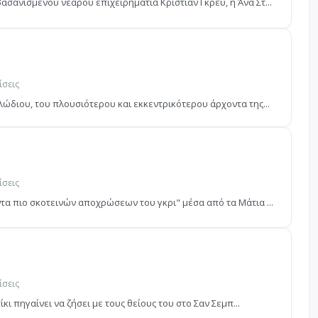
σανισμένου νεαρού επιχειρηματία Κρίστιαν Γκρέυ, η Άνα Στ...
ίσεις
λώδιου, του πλουσιότερου και εκκεντρικότερου άρχοντα της...
ίσεις
τα πιο σκοτεινών αποχρώσεων του γκρι" μέσα από τα Μάτια ...
ίσεις
ίκι πηγαίνει να ζήσει µε τους θείους του στο Σαν Σεµπ...