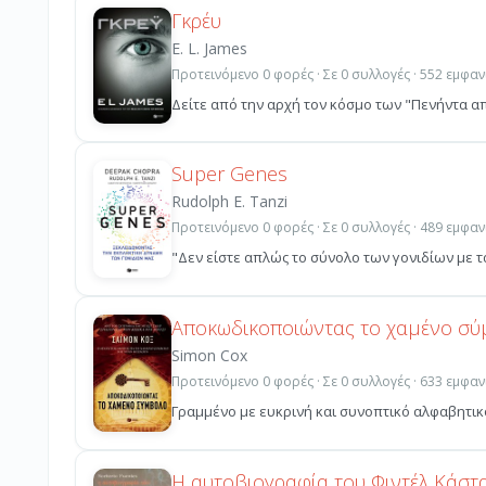
Γκρέυ
E. L. James
Προτεινόμενο 0 φορές · Σε 0 συλλογές · 552 εμφαν
Δείτε από την αρχή τον κόσµο των "Πενήντα απ
Super Genes
Rudolph E. Tanzi
Προτεινόμενο 0 φορές · Σε 0 συλλογές · 489 εμφαν
"Δεν είστε απλώς το σύνολο των γονιδίων με τ
Αποκωδικοποιώντας το χαμένο σ
Simon Cox
Προτεινόμενο 0 φορές · Σε 0 συλλογές · 633 εμφαν
Γραμμένο με ευκρινή και συνοπτικό αλφαβητικό
Η αυτοβιογραφία του Φιντέλ Κάστ