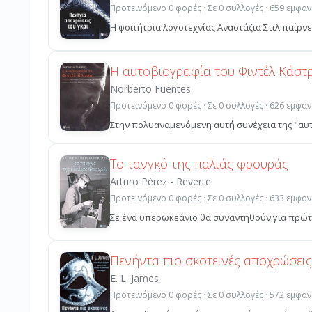
Προτεινόμενο 0 φορές · Σε 0 συλλογές · 659 εμφαν
Η φοιτήτρια λογοτεχνίας Αναστάζια Στιλ παίρνει
Η αυτοβιογραφία του Φιντέλ Κάστ
Norberto Fuentes
Προτεινόμενο 0 φορές · Σε 0 συλλογές · 626 εμφαν
Στην πολυαναμενόμενη αυτή συνέχεια της "αυτο
Το τανγκό της παλιάς φρουράς
Arturo Pérez - Reverte
Προτεινόμενο 0 φορές · Σε 0 συλλογές · 633 εμφαν
Σε ένα υπερωκεάνιο θα συναντηθούν για πρώτη φ
Πενήντα πιο σκοτεινές αποχρώσεις
E. L. James
Προτεινόμενο 0 φορές · Σε 0 συλλογές · 572 εμφαν