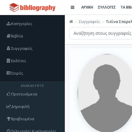
ΑΡΧΙΚΗ
ΣΥΛΛΟΓΕΣ
ΤΑ ΒΙ
Συγγραφείς
Τιτίνα Σπερε
Κατηγορίες
Βιβλία
Συγγραφείς
Εκδότες
Σειρές
ΑΝΑΚΑΛΎΨΤΕ
Προτεινόμενα
Δημοφιλή
Βραβευμένα
Τελευταίες Κυκλοφορίες