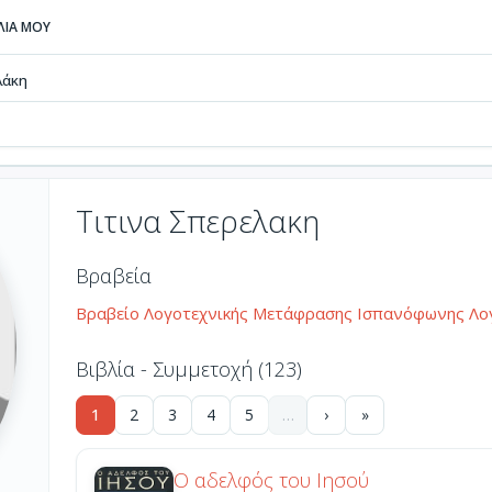
ΒΛΙΑ ΜΟΥ
λάκη
Τιτινα Σπερελακη
Βραβεία
Βραβείο Λογοτεχνικής Μετάφρασης Ισπανόφωνης Λογο
Βιβλία - Συμμετοχή (123)
1
2
3
4
5
…
›
»
Ο αδελφός του Ιησού