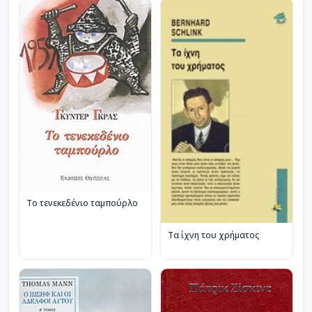
Το τενεκεδένιο ταμπούρλο
Τα ίχνη του χρήματος